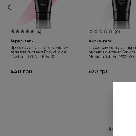
(4)
(0)
Акрил-гель
Акрил-гель
Профессиональная акрилово-
Профессиональная акри
гелевая система Easy duo gel
гелевая система Easy du
Medium Soft Art №06, 30 г
Medium Soft Art №02, 60 
440 грн
670 грн
Профессионал