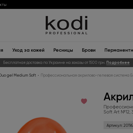
кты
ия
Уход за кожей
Ресницы
Брови
Перманентн
Бесплатная доставка по Украине на заказы от 1500 грн.
Подробнее
uo gel Medium Soft
Профессиональная акрилово-гелевая система Easy
Акрил
Профессиона
Soft Art №12, 
Артикул:
20116