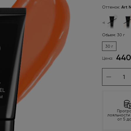
Оттенок:
Art 
◀
Обьем: 30 г
30 г
440
Цена:
Прогр
лояльности
от 5 д