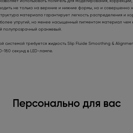
зволяет использовать полигель для моделирования, коррекции,
одить не только на верхние и нижние формы, но и совершенно н
структура материала гарантирует легкость распределения и хо
 более упругий, но менее насыщенный пигментом материал чем 
вый полупрозрачный оранжевый.
й системой требуется жидкость Slip Fluide Smoothing & Alignme
0-180 секунд в LED-лампе.
Персонально для вас