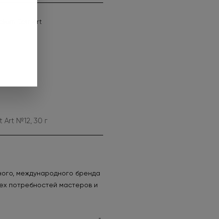
dium Soft Art
Art №12, 30 г
ного, международного бренда
сех потребностей мастеров и