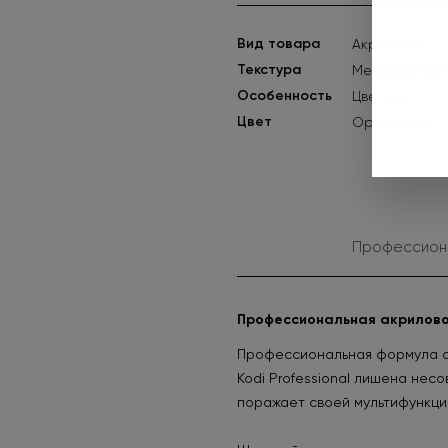
Вид товара
Акрилгели
Текстура
Мелкозернис
Особенность
Цветные
Цвет
Оранжевый
Профессионал
Профессиональная акрилово-г
Профессиональная формула ак
Kodi Professional лишена не
поражает своей мультифункци