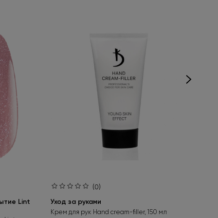
(0)
тие Lint
Уход за руками
Ба
bas
Крем для рук Hand cream-filler, 150 мл