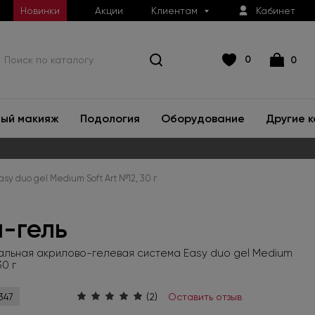
Новинки
Акции
Клиентам
Кабинет
0
0
ый макияж
Подология
Оборудование
Другие 
 duo gel Medium Soft Art №12, 30 г
-гель
льная акрилово-гелевая система Easy duo gel Medium
30 г
(2)
Оставить отзыв
347