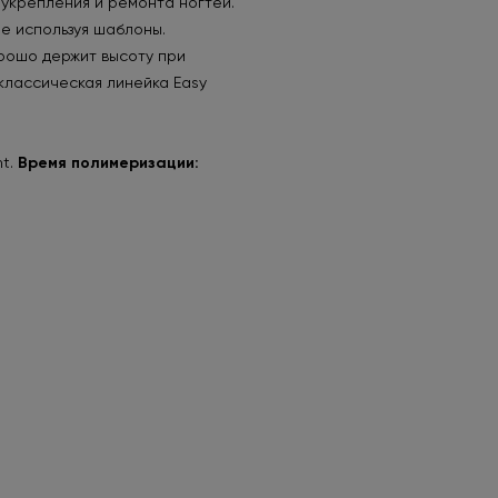
 укрепления и ремонта ногтей.
е используя шаблоны.
рошо держит высоту при
классическая линейка Easy
nt.
Время полимеризации:
HEM