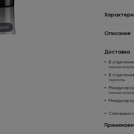
Характери
 zoom
Описание
Доставка
В отделени
полной оплате
В отделени
Укрпочты
Международ
полной оплате
Международ
Самовывоз и
Принимаем 