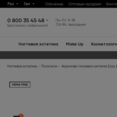
Рус
Грн
Обучение
Оптовые продажи
Конта
0 800 35 45 48
Пн-Пт: 9-18
Сб-Вс: выходные
Бесплатно с мобильного!
Ногтевая эстетика
Make Up
Косметолог
Ногтевая эстетика
Полигели
Акрилово-гелевая система Easy D
HEMA FREE