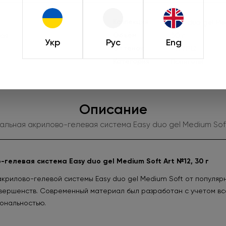
Коллекция
Easy duo gel Me
Объём
тая
30 г
Укр
Рус
Eng
Оттенок
Art №12
Категория
Полигели
Описание
ьная акрилово-гелевая система Easy duo gel Medium Soft 
елевая система Easy duo gel Medium Soft Art №12, 30 г
рилово-гелевой системы Easy duo gel Medium Soft от популяр
совершенств. Современный материал был разработан с учетом в
ональностью.