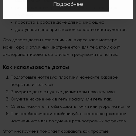
без сложной техники;
Подробнее
различные размеры наконечников — от тонких до
крупных;
простота в работе даже для начинающих;
доступная цена при высоком качестве инструментов.
Это делает дотсы незаменимыми в арсенале мастера
маникюра и отличным инструментом для тех, кто любит
экспериментировать со стилем и рисунками на ногтях.
Как использовать дотсы
Подготовьте ногтевую пластину, нанесите базовое
покрытие и гель-лак.
Выберите дотс с нужным диаметром наконечника.
Окуните наконечник в гель-краску или гель-лак.
Слегка нажмите, чтобы создать точки или узоры на ногте.
При необходимости комбинируйте несколько размеров
наконечников для получения разнообразных эффектов.
Этот инструмент помогает создавать как простые