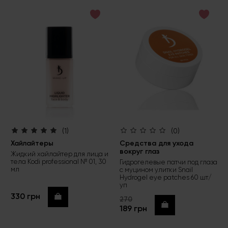
(1)
(0)
Хайлайтеры
Средства для ухода
вокруг глаз
Жидкий хайлайтер для лица и
тела Kodi professional № 01, 30
Гидрогелевые патчи под глаза
мл
с муцином улитки Snail
Hydrogel eye patches 60 шт/
уп
330 грн
Купить
270
Купить
189 грн