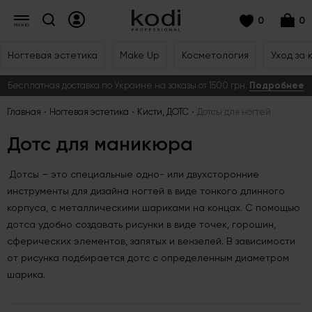
0
0
Ногтевая эстетика
Make Up
Косметология
Уход за 
Бесплатная доставка по Украине на заказы от 1500 грн.
Подробнее
Главная
Ногтевая эстетика
Кисти, ДОТС
Дотсы для ногтей
Дотс для маникюра
Дотсы – это специальные одно- или двухсторонние
инструменты для дизайна ногтей в виде тонкого длинного
корпуса, с металлическими шариками на концах. С помощью
дотса удобно создавать рисунки в виде точек, горошин,
сферических элементов, запятых и вензелей. В зависимости
от рисунка подбирается дотс с определенным диаметром
шарика.