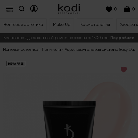
0
0
Ногтевая эстетика
Make Up
Косметология
Уход за 
Бесплатная доставка по Украине на заказы от 1500 грн.
Подробнее
Ногтевая эстетика
Полигели
Акрилово-гелевая система Easy Duo g
HEMA FREE