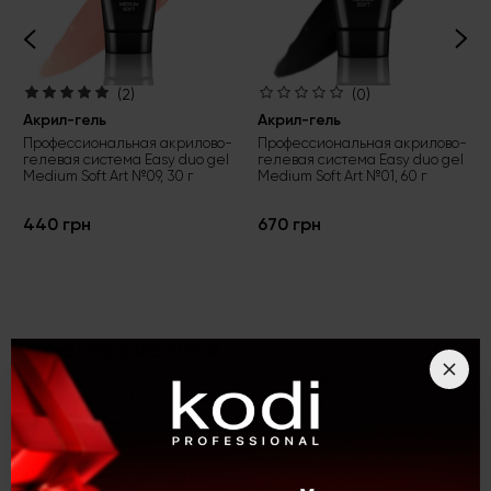
(2)
(0)
Акрил-гель
Акрил-гель
Профессиональная акрилово-
Профессиональная акрилово-
гелевая система Easy duo gel
гелевая система Easy duo gel
Medium Soft Art №09, 30 г
Medium Soft Art №01, 60 г
440 грн
670 грн
Характеристики
Профессиональная акрилово-гелевая система Easy duo
gel Medium Soft Art №04, 30 г
Вид товара
Акрилгели