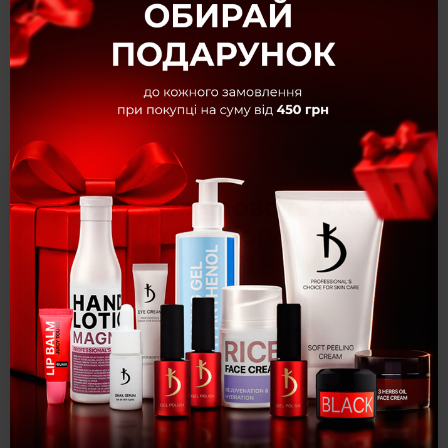
Коллекция
Easy duo gel Medium Soft Art
Текстура
Мелкозернистая
Объём
30 г
Особенность
Камуфлирующие
Оттенок
Art №04
Цвет
Пудровый
×
Категория
Полигели
Добро пожаловать в Kodi
Описание
Professional!
Профессиональная акрилово-гелевая система Easy duo
Выберите язык для комфортных
gel Medium Soft Art №04, 30 г
покупок:
Профессиональная акрилово-гелевая система Easy duo
gel Medium Soft Art №04, 30 г
Укр
Рус
Eng
Пластичность и универсальность новых продуктов из линейки
Easy duo gel Medium Soft от популярного, международного