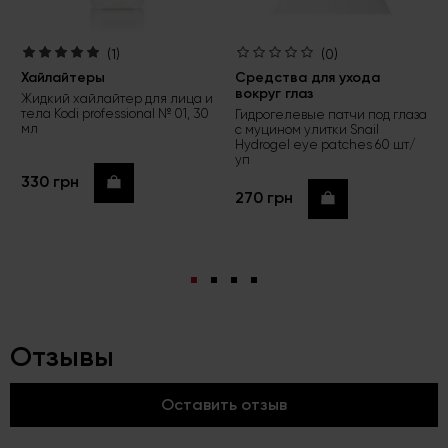
(1)
(0)
Хайлайтеры
Средства для ухода
вокруг глаз
Жидкий хайлайтер для лица и
тела Kodi professional № 01, 30
Гидрогелевые патчи под глаза
мл
с муцином улитки Snail
Hydrogel eye patches 60 шт/
уп
330 грн
Купить
270 грн
Купить
Отзывы
Оставить отзыв