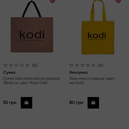
по возрастанию цены
по убыванию цены
по новинкам
(0)
(0)
Сумка
Экосумка
Сумка Kodi professional, размер
Экосумка складная (цвет:
38х46 см, цвет: Rose Gold
желтый)
55 грн
80 грн
Купить
Купить