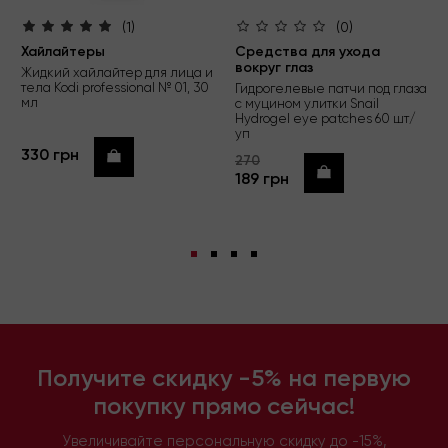
(1)
(0)
Хайлайтеры
Средства для ухода
вокруг глаз
Жидкий хайлайтер для лица и
тела Kodi professional № 01, 30
Гидрогелевые патчи под глаза
мл
с муцином улитки Snail
Hydrogel eye patches 60 шт/
уп
330 грн
Купить
270
Купить
189 грн
Получите скидку -5% на первую
покупку прямо сейчас!
Увеличивайте персональную скидку до -15%,