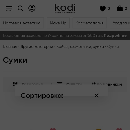
0
0
Ногтевая эстетика
Make Up
Косметология
Уход за 
Бесплатная доставка по Украине на заказы от 1500 грн.
Подробнее
Главная
Другие категории
Кейсы, косметички, сумки
Сумки
Сумки
Категория
Фильтры
по новинкам
Сортировка:
по популярности