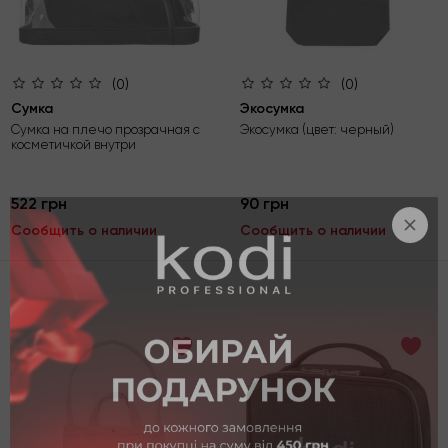
(0)
(0)
Сумка
Экосумка
Сумка на плечо прозрачная с
Экосумка (цвет: черный)
косметичкой внутри
522 грн
90 грн
Сообщить о наличии
Сообщить о наличии