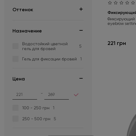
Оттенок
Фиксирующий
Фиксирующий г
Прозрачный
1
eyebrow settin
Назначение
№1
1
№2
1
221 грн
Водостойкий цветной
5
гель для бровей
№3
1
Гель для фиксации бровей
1
№4
1
№5
1
Цена
-
100 - 250 грн
1
250 - 500 грн
5