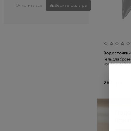
Очистить все
Выберите фильтры
Водостойкий 
Гель для брове
eyebrow color 
269 грн
Пода
при 