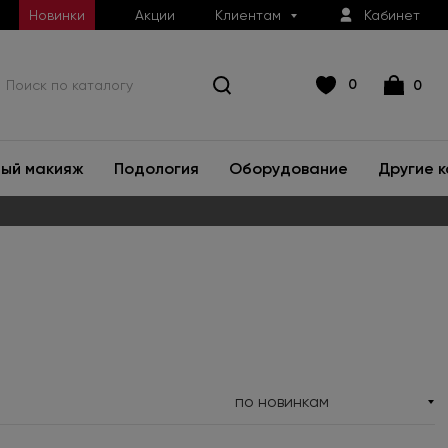
Новинки
Акции
Клиентам
Кабинет
0
0
ый макияж
Подология
Оборудование
Другие 
по новинкам