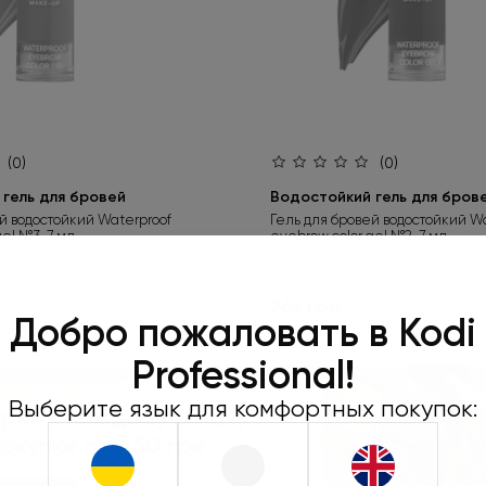
(0)
(0)
гель для бровей
Водостойкий гель для бров
й водостойкий Waterproof
Гель для бровей водостойкий Wa
gel №3, 7 мл
eyebrow color gel №2, 7 мл
269 грн
Добро пожаловать в Kodi
Оформляйте
Professional!
450 грн и 
пода
Выберите язык для комфортных покупок:
рок к каждому заказу
покупке от 450 грн
Не забудьте нажать «
при оформлении зака