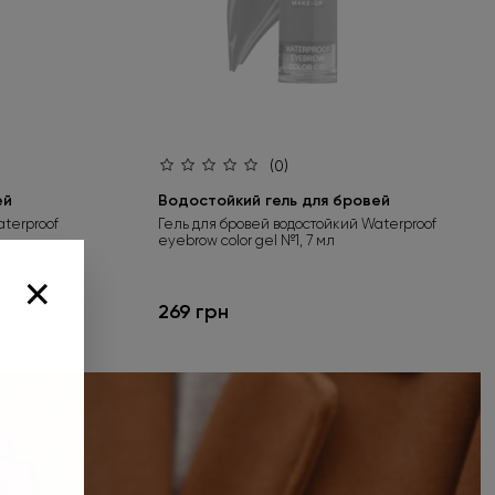
(0)
ей
Водостойкий гель для бровей
terproof
Гель для бровей водостойкий Waterproof
eyebrow color gel №1, 7 мл
×
269 грн
 заказ от
выбирайте
рок
Выбрать подарок»
за. Предложение