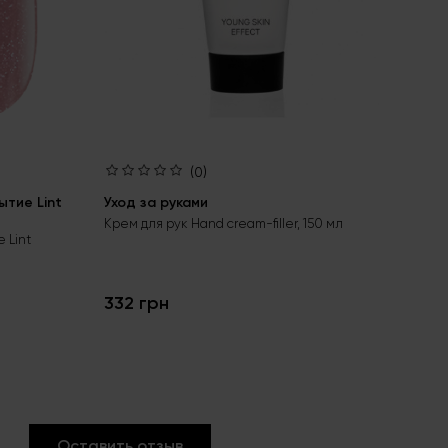
(0)
тие Lint
Уход за руками
Ба
bas
Крем для рук Hand cream-filler, 150 мл
 Lint
Бес
гел
332 грн
24
Оставить отзыв