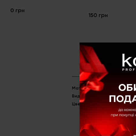
0 грн
150 грн
Материал
Полиамид
Вид товара
Топы
Цвет
Бежевый