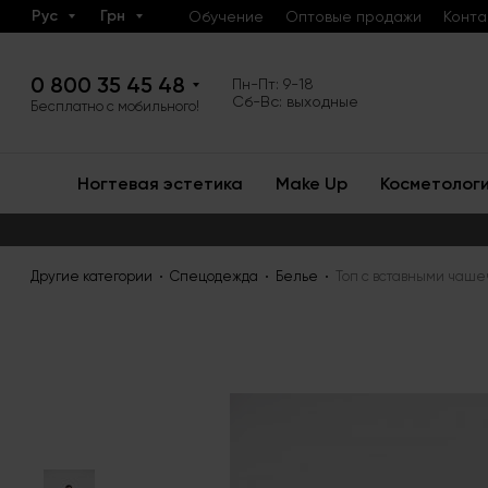
Рус
Грн
Обучение
Оптовые продажи
Конта
0 800 35 45 48
Пн-Пт: 9-18
Сб-Вс: выходные
Бесплатно с мобильного!
Ногтевая эстетика
Make Up
Косметолог
Другие категории
Спецодежда
Белье
Топ с вставными чаше