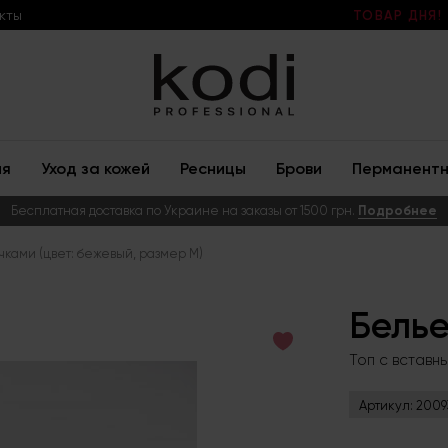
кты
ТОВАР ДНЯ!
ия
Уход за кожей
Ресницы
Брови
Перманентн
Бесплатная доставка по Украине на заказы от 1500 грн.
Подробнее
чками (цвет: бежевый, размер M)
Бель
Топ с вставн
Артикул:
2009