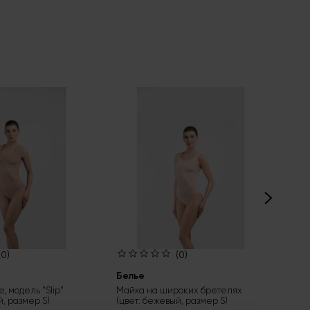
(0)
(0)
Белье
Бе
, модель "Slip"
Майка на широких бретелях
Тру
й, размер S)
(цвет: бежевый, размер S)
(цв