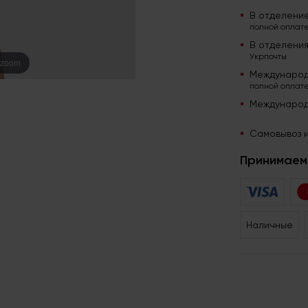
В отделени
полной оплате
В отделени
Укрпочты
 zoom
Международ
полной оплате
Международ
Самовывоз и
Принимаем 
Наличные