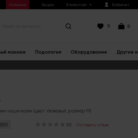
Новинки
Акции
Клиентам
Кабинет
0
0
ый макияж
Подология
Оборудование
Другие 
е
ыми чашечками (цвет: бежевый, размер M)
(0)
Оставить отзыв
3501