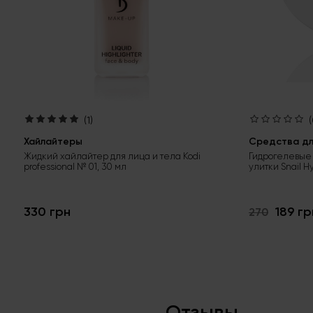
(1)
(
Хайлайтеры
Средства для
Жидкий хайлайтер для лица и тела Kodi
Гидрогелевые 
professional № 01, 30 мл
улитки Snail H
330 грн
189 гр
270
Отзывы