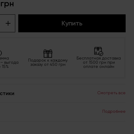
 грн
Купить
амма
Бесплатная доставка
Подарок к каждому
 – выгода
от 1500 грн при
заказу от 450 грн
о 15%
оплате онлайн
стики
Смотреть все
Подробнее