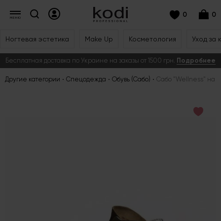
0
0
Ногтевая эстетика
Make Up
Косметология
Уход за 
Бесплатная доставка по Украине на заказы от 1500 грн.
Подробнее
Другие категории
Спецодежда
Обувь (Сабо)
Сабо "Wellness" на 