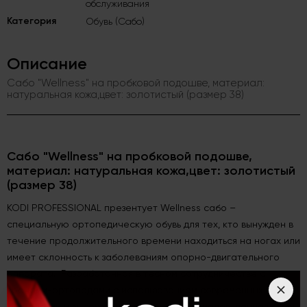
обслуживания
Категория
Обувь (Сабо)
Описание
Сабо "Wellness" на пробковой подошве, материал:
натуральная кожа,цвет: золотистый (размер 38)
Сабо "Wellness" на пробковой подошве,
материал: натуральная кожа,цвет: золотистый
(размер 38)
KODI PROFESSIONAL презентует Wellness сабо –
специальную ортопедическую обувь для тех, кто вынужден в
течение продолжительного времени находиться на ногах или
имеет склонность к заболеваниям опорно-двигательного
аппарата. Разработанная в тесном сотрудничестве с
врачами-ортопедами с использованием современных
технологий и высококачественных материалов, данная обувь