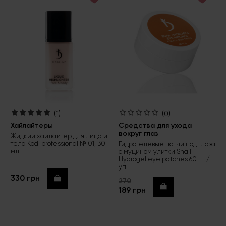
(1)
(0)
Хайлайтеры
Средства для ухода
вокруг глаз
Жидкий хайлайтер для лица и
тела Kodi professional № 01, 30
Гидрогелевые патчи под глаза
мл
с муцином улитки Snail
Hydrogel eye patches 60 шт/
уп
330 грн
Купить
270
Купить
189 грн