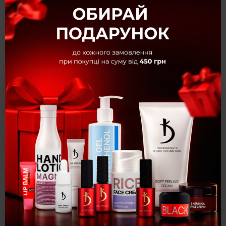
Коллекция
Easy duo gel Medium Soft Art
Текстура
Мелкозернистая
Объём
30 г
Особенность
Камуфлирующие
Оттенок
Art №10
Цвет
Бежевый
×
Категория
Полигели
Добро пожаловать в Kodi
Описание
Professional!
Профессиональная акрилово-гелевая система Easy duo
Выберите язык для комфортных
gel Medium Soft Art №10, 30 г
покупок:
Профессиональная акрилово-гелевая система Easy duo
gel Medium Soft Art №10, 30 г
Укр
Рус
Eng
Процесс моделирования может приносить удовольствие и
мастеру, и клиенту, а его результат покорить своей