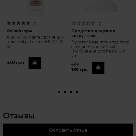
(1)
(0)
Хайлайтеры
Средства для ухода
вокруг глаз
Жидкий хайлайтер для лица и
тела Kodi professional № 01, 30
Гидрогелевые патчи под глаза
мл
с муцином улитки Snail
Hydrogel eye patches 60 шт/
уп
330 грн
Купить
270
Купить
189 грн
Отзывы
Оставить отзыв