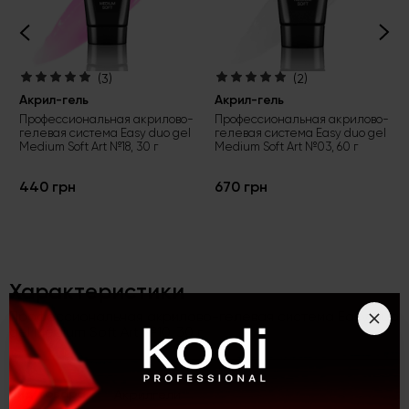
(3)
(2)
Акрил-гель
Акрил-гель
Профессиональная акрилово-
Профессиональная акрилово-
гелевая система Easy duo gel
гелевая система Easy duo gel
Medium Soft Art №18, 30 г
Medium Soft Art №03, 60 г
440 грн
670 грн
Характеристики
Профессиональная акрилово-гелевая система Easy duo
gel Medium Soft Art №10, 30 г
Вид товара
Акрилгели