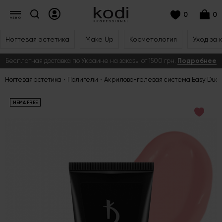
0
0
Ногтевая эстетика
Make Up
Косметология
Уход за 
Бесплатная доставка по Украине на заказы от 1500 грн.
Подробнее
Ногтевая эстетика
Полигели
Акрилово-гелевая система Easy Duo g
HEMA FREE