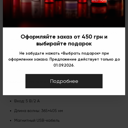
прибора автоматически устанавливается таймер на 1 минуту
для промежуточной полимеризации. Алюминиевый
отражатель со светодиодной чашей, предусмотренный в
конструкции, равномерно фиксирует нейл-материалы и
используется для удобства в работе с типсами и верхними
Оформляйте заказ от 450 грн и
формами.
выбирайте подарок
В комплекте с лампой предусмотрен минималистичный
Не забудьте нажать «Выбрать подарок» при
магнитный держатель. Лампа имеет стильный лаконичный
оформлении заказа. Предложение действует только до
дизайн в белом цвете и дарит вам эргономичную свободу
01.09.2026.
движений на 360°.
Подробнее
Технические характеристики:
Мощность: 9 Вт
Вход: 5 В/2 А
Длина волны: 365+405 нм
Магнитный USB-кабель