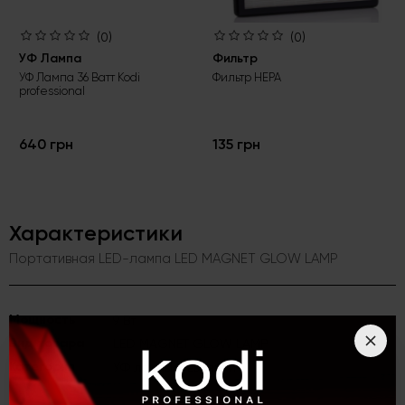
(0)
(0)
УФ Лампа
Фильтр
УФ Лампа 36 Ватт Kodi
Фильтр HEPA
professional
640 грн
135 грн
Характеристики
Портативная LED-лампа LED MAGNET GLOW LAMP
Мощность
9 Вт
Вид товара
LED MAGNET GLOW LAMP
Категория
УФ лампы и вытяжки