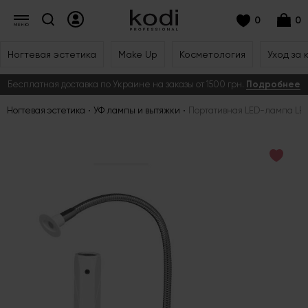
0
0
Ногтевая эстетика
Make Up
Косметология
Уход за 
Бесплатная доставка по Украине на заказы от 1500 грн.
Подробнее
Ногтевая эстетика
УФ лампы и вытяжки
Портативная LED-лампа L