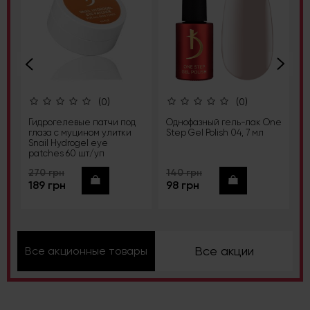
(0)
(0)
Гидрогелевые патчи под
Однофазный гель-лак One
Р
глаза с муцином улитки
Step Gel Polish 04, 7 мл
н
Snail Hydrogel eye
B
patches 60 шт/уп
р
270 грн
140 грн
4
Купить
Купить
189 грн
98 грн
3
Все акции
Все акционные товары