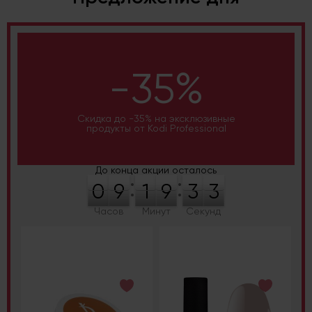
-35%
Скидка до -35% на эксклюзивные
продукты от Kodi Professional
До конца акции осталось
:
:
0
9
1
9
3
2
Часов
Минут
Секунд