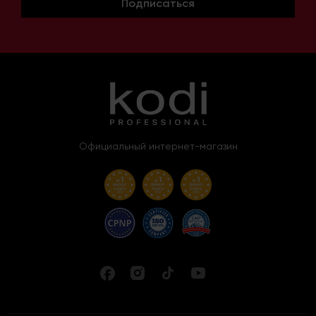
Подписаться
результат процедуры порадовал Вас и Ваших клиентов,
следует использовать только качественные
профессиональные материалы, которые обеспечат точную и
быструю работу и аккуратный внешний вид смоделированных
ногтей. На сайте «Компании Коди» у мастеров ногтевого
сервиса есть возможность подобрать подходящие товары для
маникюра KODI PROFESSIONAL: специальные средства,
полимерные материалы, эргономичные инструменты для
гигиенического и декоративного маникюра/педикюра, от
Официальный интернет-магазин
которых в значительной мере зависит качество проделанной
работы. Благодаря многолетнему опыту работы в сфере
нейл-индустрии, наша Компания представляет в продаже
только самые инновационные и востребованные товары
ногтевой эстетики, разработанные в соответствии с
потребностями практикующих мастеров.
Преимущества продукции «KODI
PROFESSIONAL»
Сегодня в Киеве можно найти много магазинов