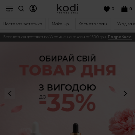
0
0
Ногтевая эстетика
Make Up
Косметология
Уход за 
Бесплатная доставка по Украине на заказы от 1500 грн.
Подробнее