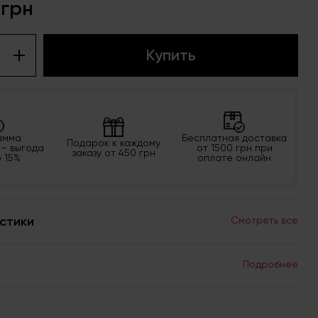
 грн
Купить
амма
Бесплатная доставка
Подарок к каждому
 – выгода
от 1500 грн при
заказу от 450 грн
о 15%
оплате онлайн
стики
Смотреть все
Подробнее