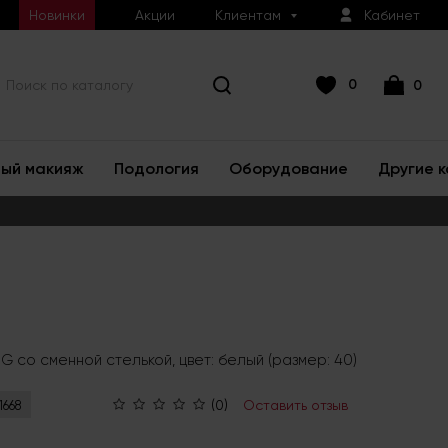
Новинки
Акции
Клиентам
Кабинет
0
0
ый макияж
Подология
Оборудование
Другие 
G со сменной стелькой, цвет: белый (размер: 40)
(0)
Оставить отзыв
1668