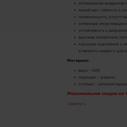
оптимальная воздухопро
малый вес, гибкость и э
гигиеничность, отсутст
отменные амортизацион
устойчивость к деформа
высокие показатели теп
хорошее сцепление с лю
и мягкость каждого шага
Материал:
верх – EVA;
подошва – резина;
стелька – антибактериал
Максимальная скидка на т
Свернуть