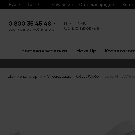
Рус
Грн
Обучение
Оптовые продажи
Конта
0 800 35 45 48
Пн-Пт: 9-18
Сб-Вс: выходные
Бесплатно с мобильного!
Ногтевая эстетика
Make Up
Косметолог
Другие категории
Спецодежда
Обувь (Сабо)
Сабо FIT CLOG с