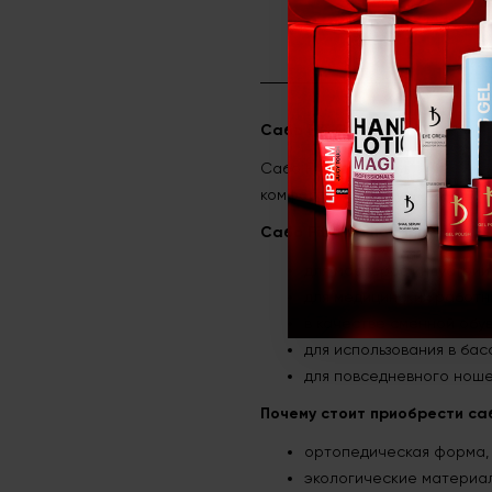
Сабо FIT CLOG со сменной ст
Сабо Fit clog – обувь из инн
комфорт в любых условиях.
Сабо Fit clog подойдут:
для мастеров индустрии
для медицинских работн
в качестве сменной обу
для использования в бас
для повседневного ноше
Почему стоит приобрести саб
ортопедическая форма,
экологические материа