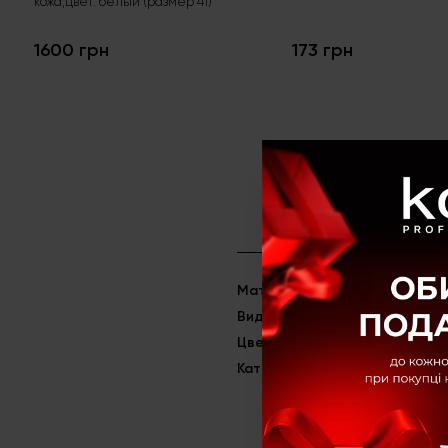
кожа,цвет: белый (размер 41)
1600 грн
173 грн
Материал
Резина
Вид товара
Сабо
Цвет
Белый
Категория
Обувь (Сабо)