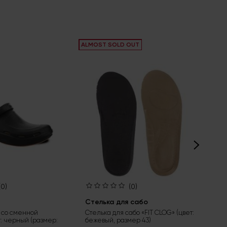
ALMOST SOLD OUT
ALM
(0)
(0)
Стелька для сабо
Ст
 со сменной
Стелька для сабо «FIT CLOG» (цвет:
Сте
т: черный (размер:
бежевый, размер 43)
беж