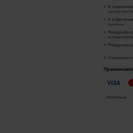
В отделени
полной оплате
В отделени
Укрпочты
Международ
полной оплате
Международ
Самовывоз и
Принимаем 
Наличные