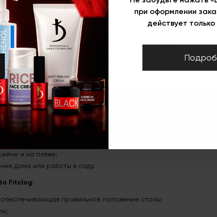
Описание
при оформлении зака
Сабо FIT CLOG со сменной стелькой, цвет: белый (размер: 40
действует только 
Укр
Рус
Eng
Подроб
елькой, цвет: белый (размер: 40)
овационного материала EVA в дизайне, который призван обеспечит
 красоты;
иков;
ви для работы в помещении;
сейне и на пляже;
ния дома или работы в саду.
о Fitclog:
 обеспечивающая правильное положение стопы;
лы;