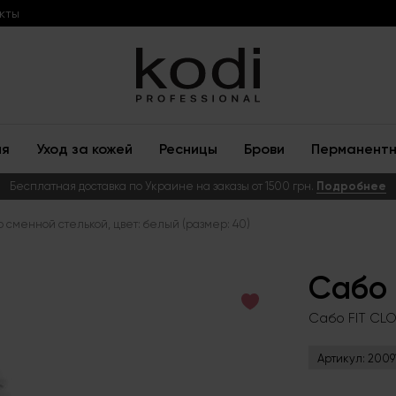
кты
ия
Уход за кожей
Ресницы
Брови
Перманентн
Бесплатная доставка по Украине на заказы от 1500 грн.
Подробнее
о сменной стелькой, цвет: белый (размер: 40)
Сабо
Сабо FIT CLO
Артикул:
2009