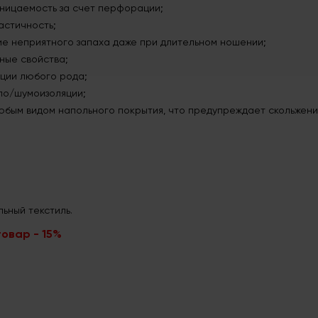
ницаемость за счет перфорации;
ластичность;
вие неприятного запаха даже при длительном ношении;
ные свойства;
ции любого рода;
ло/шумоизоляции;
бым видом напольного покрытия, что предупреждает скольжени
.
ьный текстиль.
овар - 15%