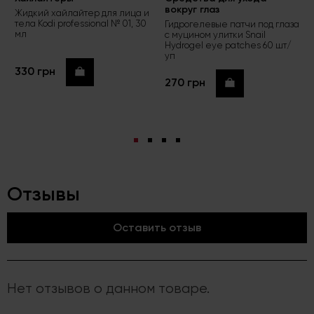
вокруг глаз
Жидкий хайлайтер для лица и
тела Kodi professional № 01, 30
Гидрогелевые патчи под глаза
мл
с муцином улитки Snail
Hydrogel eye patches 60 шт/
уп
330 грн
Купить
270 грн
Купить
Отзывы
Оставить отзыв
Нет отзывов о данном товаре.