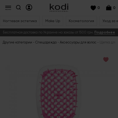
0
0
Ногтевая эстетика
Make Up
Косметология
Уход за 
Бесплатная доставка по Украине на заказы от 1500 грн.
Подробнее
Другие категории
Спецодежда
Аксессуары для волос
Щетка для 