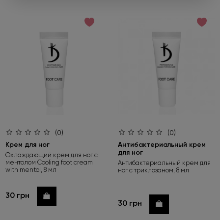
Оформляйте заказ от 450 грн и
выбирайте подарок
Не забудьте нажать «Выбрать подарок» при
оформлении заказа. Предложение действует только до
01.09.2026.
Подробнее
(0)
(0)
Крем для ног
Антибактериальный крем
для ног
Охлаждающий крем для ног с
ментолом Cooling foot cream
Антибактериальный крем для
with mentol, 8 мл
ног с триклозаном, 8 мл
30 грн
Купить
30 грн
Купить