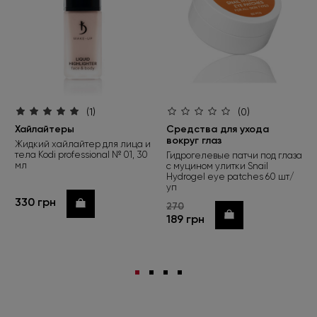
(1)
(0)
Хайлайтеры
Средства для ухода
вокруг глаз
Жидкий хайлайтер для лица и
тела Kodi professional № 01, 30
Гидрогелевые патчи под глаза
мл
с муцином улитки Snail
Hydrogel eye patches 60 шт/
уп
330 грн
Купить
270
Купить
189 грн