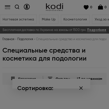
0
0
Ногтевая эстетика
Make Up
Косметология
Уход за 
Бесплатная доставка по Украине на заказы от 1500 грн.
Подробнее
Главная
Подология
Специальные средства и косметика для подол
Специальные средства и
косметика для подологии
Категория
Фильтры
по новинкам
Сортировка:
по популярности