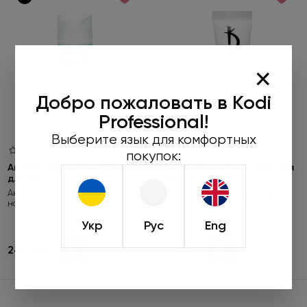
×
Добро пожаловать в Kodi
Professional!
Выберите язык для комфортных
(0)
(0)
покупок:
Антибактериальный крем
Регенерирующий крем для
для ног
ног
Антибактериальный крем для
Регенерирующий крем для
ног с триклозаном, 100 мл
ног с пантенолом, 8 мл
Укр
Рус
Eng
240 грн
32 грн
Купить
Купить