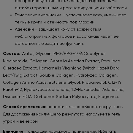
аспарагиновую кислоты. Обладает выраженными
антибактериальными и регенерирующими свойствами.
Гамамелис виргинский – успокаивает кожу, уменьшает
темные круги и отечности под глазами.
Аденозин – защищает кожу от воздействия
неблагоприятных факторов и восстанавливает ее
естественные защитные функции.
Состав:
Water, Glycerin, PEG/PPG-17/6 Copolymer,
Niacinamide, Collagen, Centella Asiatica Extract, Portulaca
Oleracea Extract, Hamamelis Virginiana (Witch Hazel) Bark
Leaf/Twig Extract, Soluble Collagen, Hydrolyzed Collagen,
Collagen Amino Acids, Butylene Glycol, Propanediol, C12-14
Pareth-12, Hydroxyacetophenone, 1,2-Hexanediol, Adenosine,
Disodium EDTA, Carbomer, Sodium Polyacrylate, Fragrance.
Способ применения:
нанести гель на область вокруг глаз.
Для достижения наилучшего результата используйте гель
утром и вечером.
Внимание:
только для наружного применения. Избегать