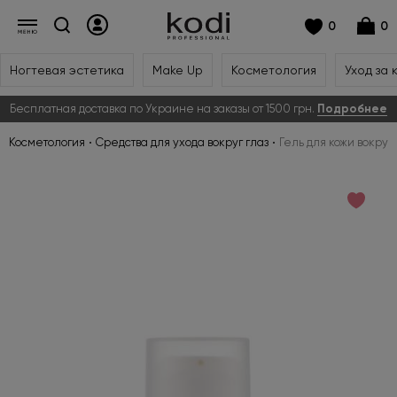
0
0
Ногтевая эстетика
Make Up
Косметология
Уход за 
Бесплатная доставка по Украине на заказы от 1500 грн.
Подробнее
Косметология
Средства для ухода вокруг глаз
Гель для кожи вокруг 