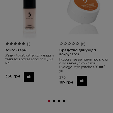
(1)
(0)
Хайлайтеры
Средства для ухода
вокруг глаз
Жидкий хайлайтер для лица и
тела Kodi professional № 01, 30
Гидрогелевые патчи под глаза
мл
с муцином улитки Snail
Hydrogel eye patches 60 шт/
уп
330 грн
Купить
270
Купить
189 грн