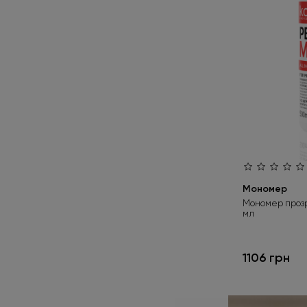
Мономер
Мономер прозр
мл
1106 грн