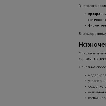
В каталоге пред
прозрачны
начинает 
фиолетовы
Благодаря проду
Назначе
Мономеры примен
УФ- или LED-лам
Основные спосо
моделиров
укреплени
создание о
выполнени
комбиниро