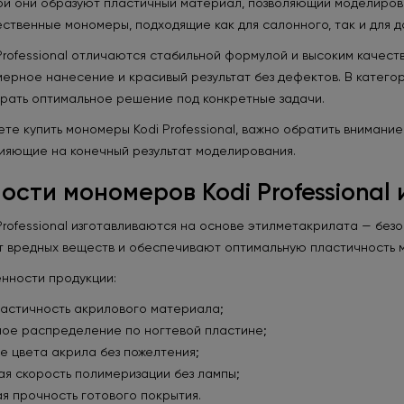
й они образуют пластичный материал, позволяющий моделироват
ственные мономеры, подходящие как для салонного, так и для 
Professional отличаются стабильной формулой и высоким качес
ерное нанесение и красивый результат без дефектов. В катего
рать оптимальное решение под конкретные задачи.
ете купить мономеры Kodi Professional, важно обратить внимание
ияющие на конечный результат моделирования.
сти мономеров Kodi Professional 
rofessional изготавливаются на основе этилметакрилата — безо
т вредных веществ и обеспечивают оптимальную пластичность 
нности продукции:
ластичность акрилового материала;
ое распределение по ногтевой пластине;
е цвета акрила без пожелтения;
ая скорость полимеризации без лампы;
я прочность готового покрытия.