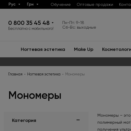
Рус
Грн
Обучение
Оптовые продажи
Конта
0 800 35 45 48
Пн-Пт: 9-18
Сб-Вс: выходные
Бесплатно с мобильного!
Ногтевая эстетика
Make Up
Косметолог
Главная
Ногтевая эстетика
Мономеры
Мономеры
Мономеры – это 
Категория
полимерный мат
получения ульт