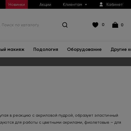
Новинки
Акции
Клиентам
Кабинет
0
0
ый макияж
Подология
Оборудование
Другие 
упая в реакцию с акриловой пудрой, образует эластичный
уются для работы с цветными акрилами, фиолетовые – для