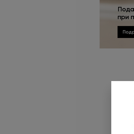
Пода
при 
Под