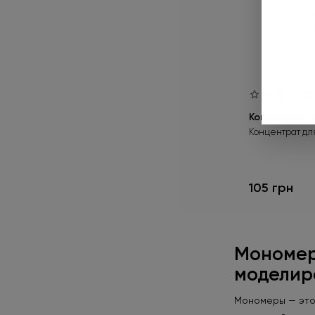
Концентрат 
Концентрат дл
105 грн
Мономеры
моделир
Мономеры — это 