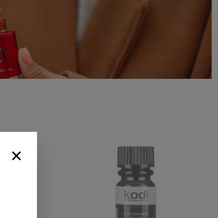
×
 заказ от
выбирайте
рок
Выбрать подарок»