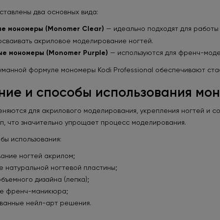
ставлены два основных вида:
е мономеры (Monomer Clear)
— идеально подходят для работы с
осваивать акриловое моделирование ногтей.
е мономеры (Monomer Purple)
— используются для френч-моде
манной формуле мономеры Kodi Professional обеспечивают стаби
ние и способы использования мо
яются для акрилового моделирования, укрепления ногтей и соз
п, что значительно упрощает процесс моделирования.
бы использования:
ание ногтей акрилом;
е натуральной ногтевой пластины;
бъемного дизайна (лепка);
е френч-маникюра;
ванные нейл-арт решения.