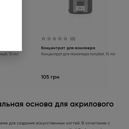
за. Предложение
до 01.09.2026.
нее
(0)
Концентрат для мономера
ный, 10 мл
Концентрат для мономера голубой, 10 мл
105 грн
альная основа для акрилового
ме для создания искусственных ногтей. В сочетании с