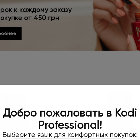
рок к каждому заказу
покупке от 450 грн
робнее
Оформляйте
Добро пожаловать в Kodi
450 грн и 
Professional!
пода
Выберите язык для комфортных покупок:
Не забудьте нажать «