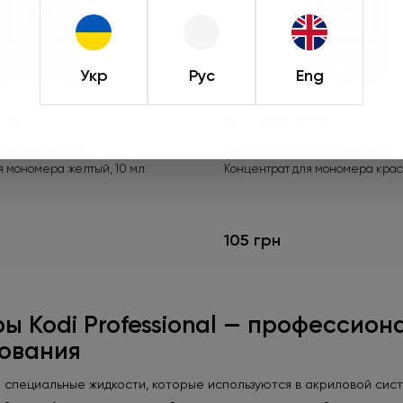
при оформлении зака
действует только 
Укр
Рус
Eng
Подроб
(0)
(0)
для мономера
Концентрат для мономера
я мономера желтый, 10 мл.
Концентрат для мономера крас
105 грн
 Kodi Professional — профессион
ования
специальные жидкости, которые используются в акриловой систе