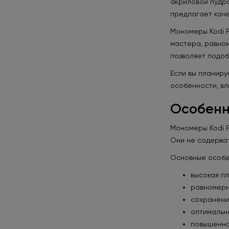
акриловой пудро
предлагает каче
Мономеры Kodi 
мастера, равном
позволяет подоб
Если вы планиру
особенности, вл
Особенно
Мономеры Kodi P
Они не содержа
Основные особе
высокая п
равномерн
сохранени
оптимальн
повышенна