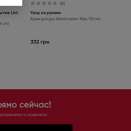
(0)
тие Lint
Уход за руками
Ба
bas
Крем для рук Hand cream-filler, 150 мл
 Lint
Бес
гел
332 грн
24
рямо сейчас!
дложениях и новинках