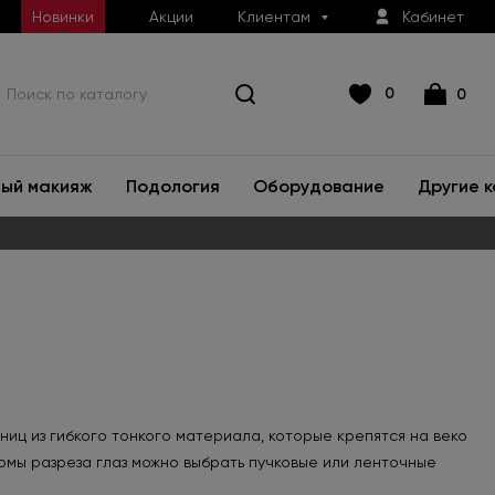
Новинки
Акции
Клиентам
Кабинет
0
0
ый макияж
Подология
Оборудование
Другие 
иц из гибкого тонкого материала, которые крепятся на веко
рмы разреза глаз можно выбрать пучковые или ленточные