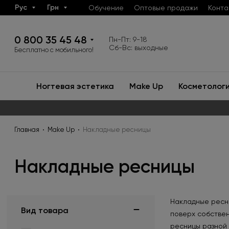
Рус
Грн
Обучение
Оптовые продажи
Конта
0 800 35 45 48
Пн-Пт: 9-18
Сб-Вс: выходные
Бесплатно с мобильного!
Ногтевая эстетика
Make Up
Косметолог
Главная
Make Up
Накладные ресницы
Накладные ресницы
Накладные ресни
Вид товара
поверх собствен
ресницы разной 