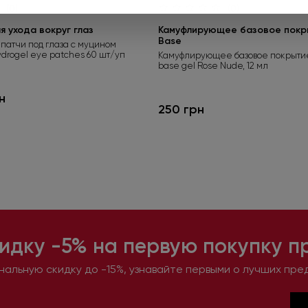
(0)
(0)
 ухода вокруг глаз
Камуфлирующее базовое покры
Base
патчи под глаза с муцином
ydrogel eye patches 60 шт/уп
Камуфлирующее базовое покрытие
base gel Rose Nude, 12 мл
н
250 грн
идку -5% на первую покупку п
альную скидку до -15%, узнавайте первыми о лучших пре