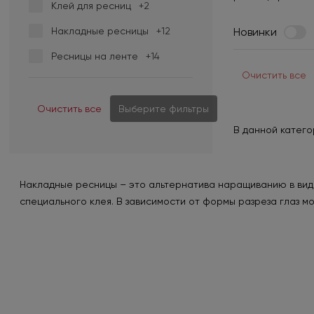
Клей для ресниц
+2
Накладные ресницы
+12
Новинки
Ресницы на ленте
+14
Очистить все
Очистить все
Выберите фильтры
В данной катего
Накладные ресницы – это альтернатива наращиванию в виде
специального клея. В зависимости от формы разреза глаз м