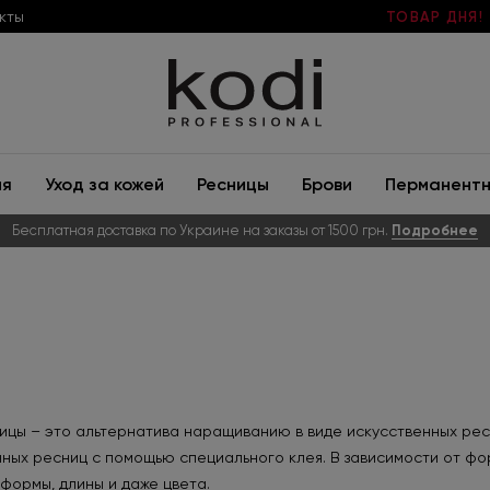
кты
ТОВАР ДНЯ!
ия
Уход за кожей
Ресницы
Брови
Перманентн
Бесплатная доставка по Украине на заказы от 1500 грн.
Подробнее
цы – это альтернатива наращиванию в виде искусственных ресн
ных ресниц с помощью специального клея. В зависимости от фо
формы, длины и даже цвета.