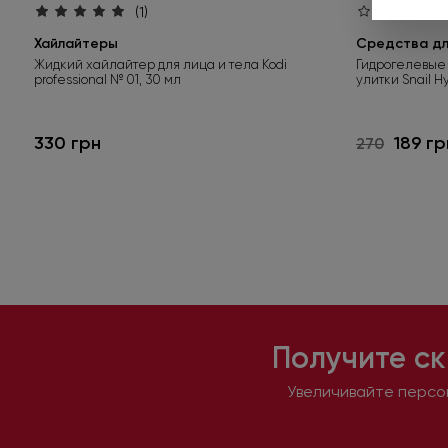
(1)
Хайлайтеры
Средства для
Жидкий хайлайтер для лица и тела Kodi
Гидрогелевые 
professional № 01, 30 мл
улитки Snail H
330 грн
189 гр
270
Получите ск
Увеличивайте персон