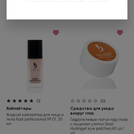
(1)
(0)
Хайлайтеры
Средства для ухода
вокруг глаз
Жидкий хайлайтер для лица и
тела Kodi professional № 01, 30
Гидрогелевые патчи под глаза
мл
с муцином улитки Snail
Hydrogel eye patches 60 шт/
уп