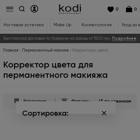
0
0
Ногтевая эстетика
Make Up
Косметология
Уход за 
Бесплатная доставка по Украине на заказы от 1500 грн.
Подробнее
Главная
Перманентный макияж
Корректоры цвета
Корректор цвета для
перманентного макияжа
Категория
Фильтры
по новинкам
Сортировка:
по популярности