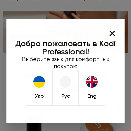
Подарок к каждому заказу
при покупке от 450 грн
×
Подробнее
Добро пожаловать в Kodi
Professional!
Выберите язык для комфортных
покупок:
Персонально для вас
-30%
Укр
Рус
Eng