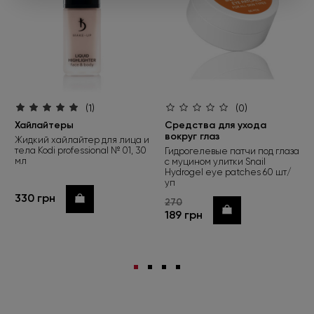
(1)
(0)
Хайлайтеры
Средства для ухода
вокруг глаз
Жидкий хайлайтер для лица и
тела Kodi professional № 01, 30
Гидрогелевые патчи под глаза
мл
с муцином улитки Snail
Hydrogel eye patches 60 шт/
уп
330 грн
Купить
270
Купить
189 грн