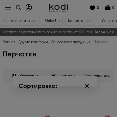
0
0
Ногтевая эстетика
Make Up
Косметология
Уход за 
Бесплатная доставка по Украине на заказы от 1500 грн.
Подробнее
Главная
Другие категории
Одноразовая продукция
Перчатки
Перчатки
Категория
Фильтры
по новинкам
Сортировка:
по популярности