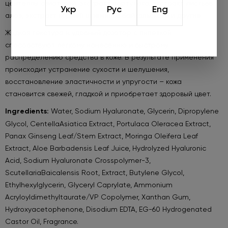
центеллы азиатской, экстракт портулака, экстракт листьев
Укр
Рус
Eng
алоэ, экстракт корней шлемника байкальского и другие.
Жидкая текстура и удобный дозатор с пипеткой
способствуют легкому нанесению и быстрому
распределению средства в коже. В результате применения
происходит устранение сухости и шелушения,
восстановление эластичности и упругости – кожа
становится свежей, гладкой и приобретает здоровый цвет.
Ingredients:
Water, Sodium Hyaluronate, Glycerin, Dipropylene
Glycol, CentellaAsiatica Extract, Portulaca Oleracea Extract,
Panax Ginseng Leaf/Stem Extract, Moringa Oleifera Leaf
Extract, Aloe Barbadensis Leaf Juice, Hydrolyzed Hyaluronic
Acid, Sodium Hyaluronate Crosspolymer-3,
ScutellariaBaicalensis Root, Extract, Butylene Glycol,
Ethylhexylglycerin, Glyceryl Caprylate, Ammonium
Acryloyldimethyltaurate/VP Copolymer, Xanthan Gum,
Hydroxyacetophenone, Disodium EDTA, EG-60 Hydrogenated
Castor Oil, Fragrance.