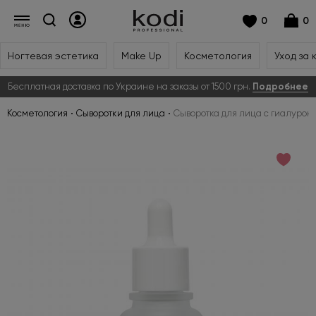
0
0
Ногтевая эстетика
Make Up
Косметология
Уход за 
Бесплатная доставка по Украине на заказы от 1500 грн.
Подробнее
Косметология
Сыворотки для лица
Сыворотка для лица с гиалуроно