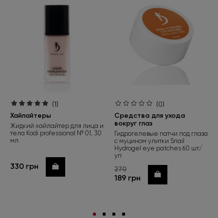
(1)
(0)
Хайлайтеры
Средства для ухода
вокруг глаз
Жидкий хайлайтер для лица и
тела Kodi professional № 01, 30
Гидрогелевые патчи под глаза
мл
с муцином улитки Snail
Hydrogel eye patches 60 шт/
уп
330 грн
Купить
270
Купить
189 грн