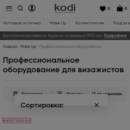
0
0
Ногтевая эстетика
Make Up
Косметология
Уход за 
Бесплатная доставка по Украине на заказы от 1500 грн.
Подробнее
Главная
Make Up
Профессиональное оборудование
Профессиональное
оборудование для визажистов
Категория
Фильтры
по новинкам
Сортировка:
по популярности
ALMOST SOLD OUT