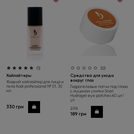
(1)
(0)
Хайлайтеры
Средства для ухода
вокруг глаз
Жидкий хайлайтер для лица и
тела Kodi professional № 01, 30
Гидрогелевые патчи под глаза
мл
с муцином улитки Snail
Hydrogel eye patches 60 шт/
уп
330 грн
Купить
270
Купить
189 грн