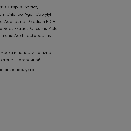
us Crispus Extract,
m Chloride, Agar, Caprylyl
ate, Adenosine, Disodium EDTA,
na Root Extract, Cucumis Melo
luronic Acid, Lactobacillus
 маски и нанести на лицо.
а станет прозрачной.
ование продукта.