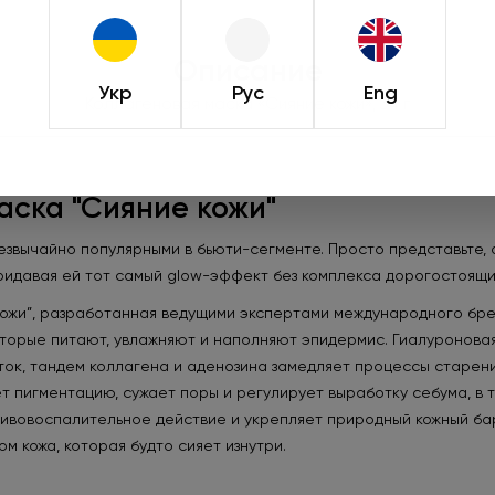
при оформлении зака
действует только 
Описание
Укр
Рус
Eng
Коллагеновая маска «Сияние кожи», 34 г
Подроб
аска "Сияние кожи"
звычайно популярными в бьюти-сегменте. Просто представьте, о
ридавая ей тот самый glow-эффект без комплекса дорогостоящи
ожи”, разработанная ведущими экспертами международного бренд
которые питают, увлажняют и наполняют эпидермис. Гиалуронова
ток, тандем коллагена и аденозина замедляет процессы старени
т пигментацию, сужает поры и регулирует выработку себума, в 
вовоспалительное действие и укрепляет природный кожный барье
 кожа, которая будто сияет изнутри.