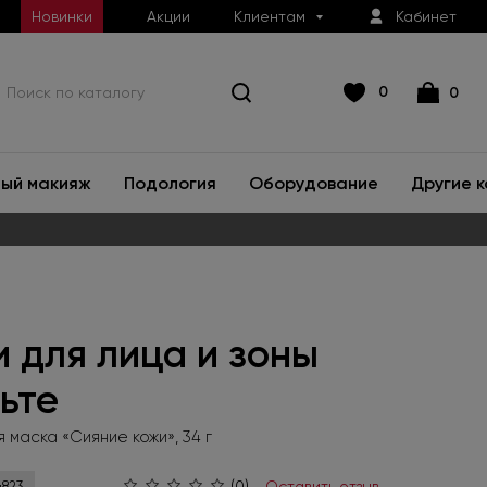
Новинки
Акции
Клиентам
Кабинет
0
0
ый макияж
Подология
Оборудование
Другие 
 для лица и зоны
ьте
 маска «Сияние кожи», 34 г
(0)
Оставить отзыв
4823