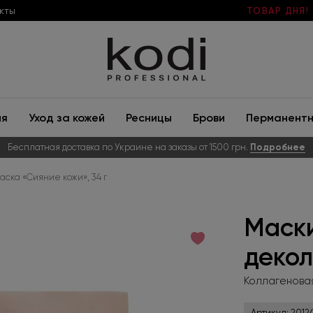
кты
ТОВАР ДНЯ!
ия
Уход за кожей
Ресницы
Брови
Перманентн
Бесплатная доставка по Украине на заказы от 1500 грн.
Подробнее
ска «Сияние кожи», 34 г
Маски
декол
Коллагеновая
Артикул:
2012