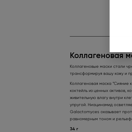
Коллагеновая м
Коллагеновые маски стали чре
трансформируя вашу кожу и п
Коллагеновая маска “Сияние к
коктейль из ценных активов, 
живительную влагу внутри кле
упругой. Ниацинамид осветляе
Galactomyces оказывает проти
равномерным тоном и рельефом
34 г