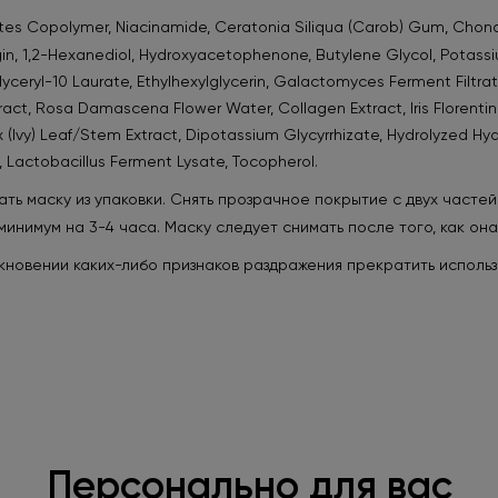
ates Copolymer, Niacinamide, Ceratonia Siliqua (Carob) Gum, Chondr
gin, 1,2-Hexanediol, Hydroxyacetophenone, Butylene Glycol, Potassiu
yglyceryl-10 Laurate, Ethylhexylglycerin, Galactomyces Ferment Filtr
ract, Rosa Damascena Flower Water, Collagen Extract, Iris Florenti
ix (Ivy) Leaf/Stem Extract, Dipotassium Glycyrrhizate, Hydrolyzed Hya
e, Lactobacillus Ferment Lysate, Tocopherol.
ть маску из упаковки. Снять прозрачное покрытие с двух частей
минимум на 3-4 часа. Маску следует снимать после того, как он
кновении каких-либо признаков раздражения прекратить использ
Персонально для вас