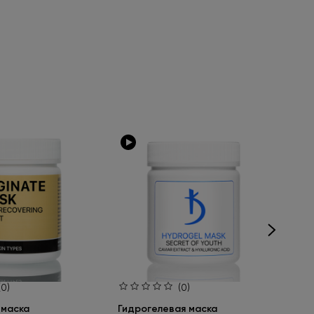
(0)
(0)
 маска
Гидрогелевая маска
Ма