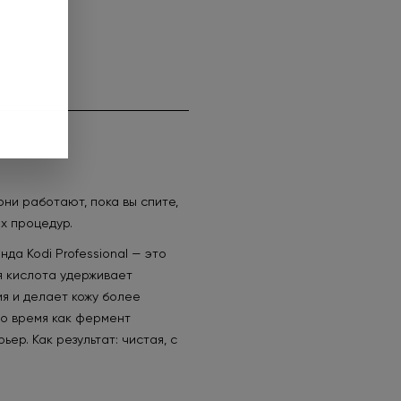
за. Предложение
до 01.09.2026.
нее
ни работают, пока вы спите,
х процедур.
а Kodi Professional — это
я кислота удерживает
я и делает кожу более
то время как фермент
р. Как результат: чистая, с