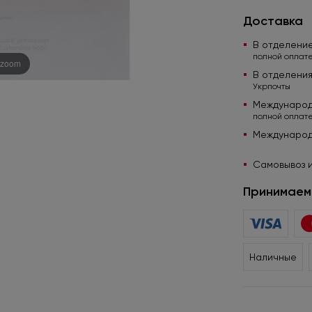
Доставка
В отделени
полной оплате
 zoom
В отделени
Укрпочты
Международ
полной оплате
Международ
Самовывоз и
Принимаем 
Наличные