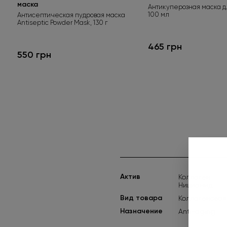
маска
Антикуперозная маска д
100 мл
Антисептическая пудровая маска
Antiseptic Powder Mask, 130 г
465 грн
550 грн
Актив
Коллаген
Нициамид
Вид товара
Коллагеновая
Назначение
Anti-aging