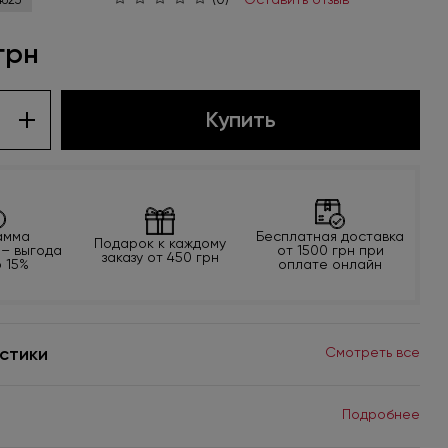
 грн
Купить
амма
Бесплатная доставка
Подарок к каждому
 – выгода
от 1500 грн при
заказу от 450 грн
о 15%
оплате онлайн
стики
Смотреть все
Подробнее