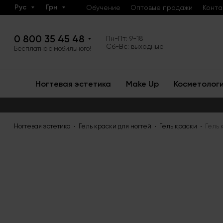
Рус
Грн
Обучение
Оптовые продажи
Конта
0 800 35 45 48
Пн-Пт: 9-18
Сб-Вс: выходные
Бесплатно с мобильного!
Ногтевая эстетика
Make Up
Косметолог
Ногтевая эстетика
Гель краски для ногтей
Гель краски
Гель 