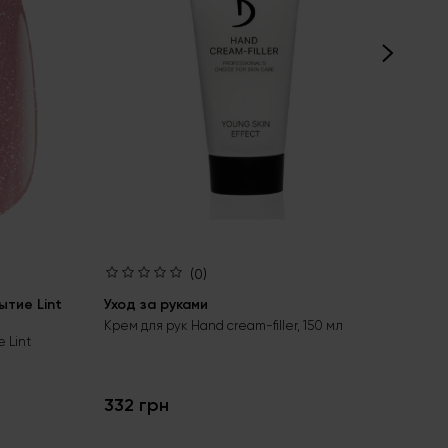
(0)
тие Lint
Уход за руками
Ба
bas
Крем для рук Hand cream-filler, 150 мл
 Lint
Бес
гел
332 грн
24