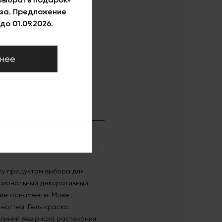
за. Предложение
до 01.09.2026.
нее
ку продуктом выбора для
ссиональный декоративный
чие орнаменты. Может
ногтей. Гель краска
линий без риска растекания.