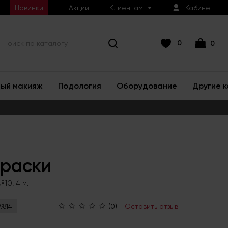
Новинки
Акции
Клиентам
Кабинет
0
0
ый макияж
Подология
Оборудование
Другие 
краски
№10, 4 мл
(0)
Оставить отзыв
9814