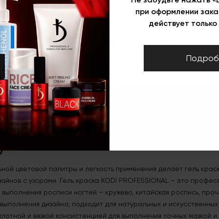
Плотность
Плотные
при оформлении зака
Особенность
Без кисти
действует только 
Цвет
Красный
Укр
Рус
Eng
ля ногтей
Подроб
Описание
Гель краска №10, 4 мл
0
ой цветовой палитры и легкость применения делает гель крас
изайнов с узорами. Гель краска KODI PROFESSIONAL – это профе
 выполнения росписи ногтей – кружево, китайская роспись, про
выполнения дизайна, подходит для натуральных и искусственных 
лотной и вязкой консистенцией для выполнения точных мазкой и 