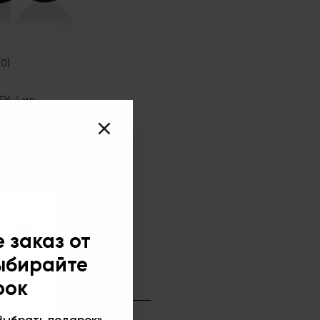
(0)
26, 4 мл
×
 заказ от
выбирайте
рок
Выбрать подарок»