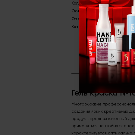
Коллекция
Basic
Объём
4 мл
Оттенок
Коралловый
Категория
Гель краски д
Гель краска №1
Многообразие профессиональн
создания ярких креативных д
продукт, предназначенный для
применяться на любых этапах 
характеризуется оптимально п