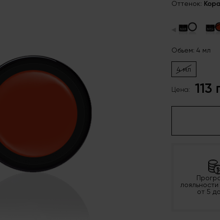
Оттенок:
Кор
◀
Обьем: 4 мл
4 мл
113 
Цена:
Прогр
лояльности
от 5 д