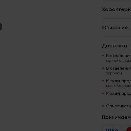
Характери
Описание
Доставка
В отделени
полной оплате
В отделени
Укрпочты
Международ
полной оплате
Международ
Самовывоз и
Принимаем 