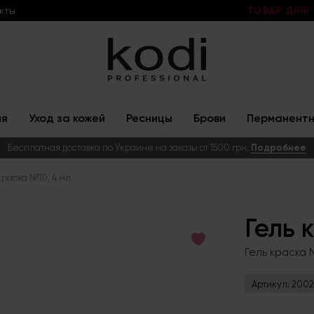
кты
ТОВАР ДНЯ!
ия
Уход за кожей
Ресницы
Брови
Перманентн
Бесплатная доставка по Украине на заказы от 1500 грн.
Подробнее
краска №10, 4 мл
Гель 
Гель краска 
Артикул:
2002