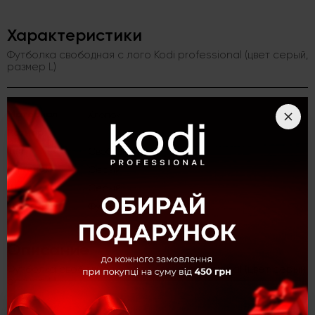
Характеристики
Футболка свободная с лого Kodi professional (цвет серый,
размер L)
Материал
Хлопок
Размер
L
Тип
Свободная
Оттенок
Серый
Цвет
Серый
Категория
Футболки
Описание
Футболка свободная с лого Kodi professional (цвет серый,
размер L)