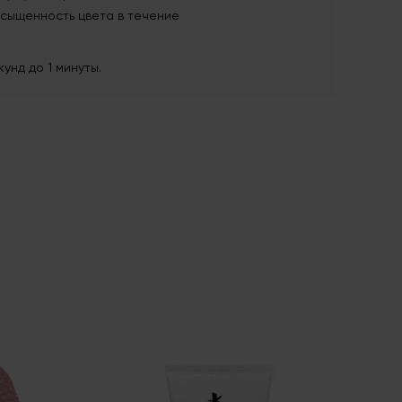
асыщенность цвета в течение
унд до 1 минуты.
HEM