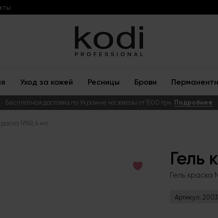
кты
ия
Уход за кожей
Ресницы
Брови
Перманентн
Бесплатная доставка по Украине на заказы от 1500 грн.
Подробнее
краска №49, 4 мл
Гель 
Гель краска №
Артикул:
2003