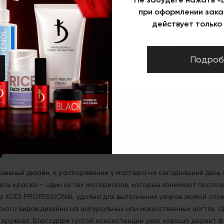
Плотность
Плотные
при оформлении зака
Особенность
Без кисти
действует только 
Цвет
Зеленый
Укр
Рус
Eng
ля ногтей
Подроб
Описание
Гель краска №49, 4 мл
9
люзивный дизайн, в распоряжении у мастера на сегодняшний день
Гель краска – один из тех материалов, которые занимают посто
а KODI PROFESSIONAL удобна для выполнения узоров любой слож
тного видов дизайна на натуральных или искусственных ногтях. 
 кружева. Благодаря густой консистенции узор хорошо держит ф