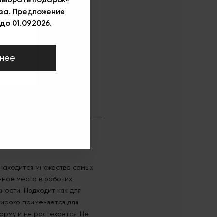
за. Предложение
до 01.09.2026.
нее
 находится множество самых
янное место в рабочих
ности. Подходит как для
Широко применяется для
орму и не растекается. Не