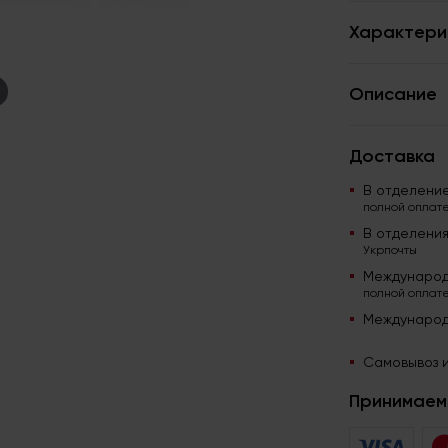
Характери
Описание
Доставка
В отделени
полной оплате
В отделени
Укрпочты
Международ
полной оплате
Международ
Самовывоз и
Принимаем 