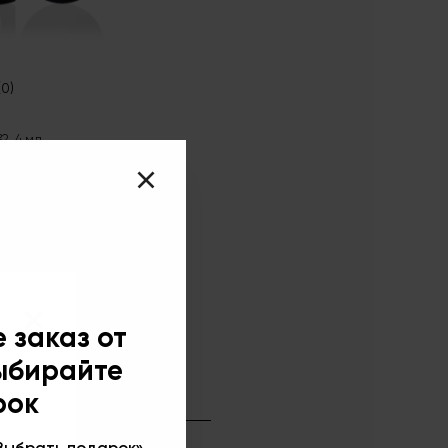
(0)
2, 4 мл
×
 заказ от
выбирайте
рок
Выбрать подарок»