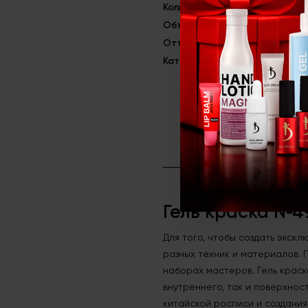
Коллекция
Basic
Объём
4 мл
Оттенок
Изумрудный
Категория
Гель краски д
Гель краска №4
Для того, чтобы создать экск
разных техник и материалов. 
наборах мастеров. Гель краск
внутреннего, так и поверхнос
китайской росписи и создания