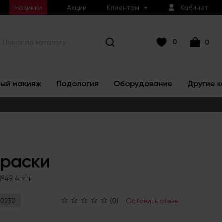
Новинки
Акции
Клиентам
Кабинет
0
0
ый макияж
Подология
Оборудование
Другие 
краски
49, 4 мл
(0)
Оставить отзыв
0230