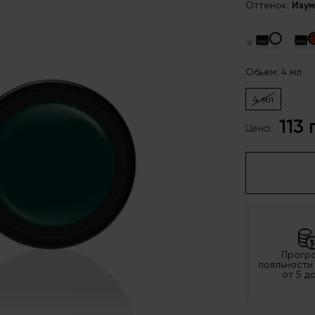
Оттенок:
Изу
◀
Обьем: 4 мл
4 мл
113 
Цена:
Прогр
лояльности
от 5 д