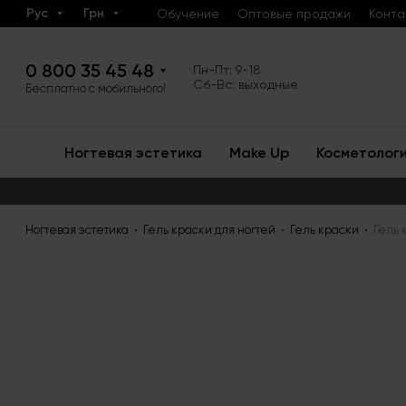
Рус
Грн
Обучение
Оптовые продажи
Конта
0 800 35 45 48
Пн-Пт: 9-18
Сб-Вс: выходные
Бесплатно с мобильного!
Ногтевая эстетика
Make Up
Косметолог
Ногтевая эстетика
Гель краски для ногтей
Гель краски
Гель 