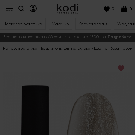
0
0
Ногтевая эстетика
Make Up
Косметология
Уход за 
Бесплатная доставка по Украине на заказы от 1500 грн.
Подробнее
Ногтевая эстетика
Базы и топы для гель-лака
Цветная база
Свето