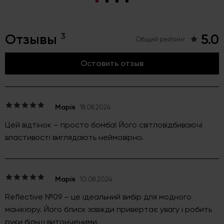
3
Отзывы
5.0
Общий рейтинг
Оставить отзыв
Марія
18.08.2024
Цей відтінок – просто бомба! Його світловідбиваючі
властивості виглядають неймовірно.
Марія
10.08.2024
Reflective №09 – це ідеальний вибір для модного
манікюру. Його блиск завжди привертає увагу і робить
руки більш витонченими.