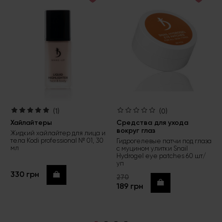
(1)
(0)
Хайлайтеры
Средства для ухода
вокруг глаз
Жидкий хайлайтер для лица и
тела Kodi professional № 01, 30
Гидрогелевые патчи под глаза
мл
с муцином улитки Snail
Hydrogel eye patches 60 шт/
уп
330 грн
Купить
270
Купить
189 грн