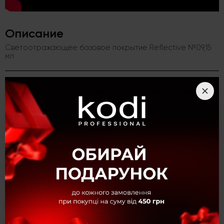
Описание
Светоотражающее базовое покрытие Reflective №09,15
мл
Светоотражающее базовое покрытие Reflective №09,15 мл
Новая коллекция базовых покрытий Reflective от популярного
международного бренда Kodi Professional — современное
решение для стойкого маникюра, не занимающего много
времени. Комфортная в работе формула и необычная
цветовая палитра покорят всех без исключения, а
традиционно высокое качество бренда добавит баллов в
пользу выбора новой основы.
База имеет консистенцию средней густоты, равномерно и
легко распределяется, самовыравнивается на поверхности