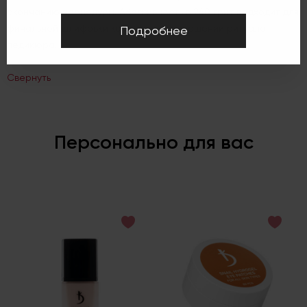
окончанию процедуры. Абразивность в 240 грит подходит для
финальной шлифовки кожи стоп в завершении ритуала
Подробнее
педикюра.
Свернуть
Персонально для вас