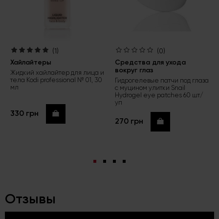
(1)
(0)
Хайлайтеры
Средства для ухода
вокруг глаз
Жидкий хайлайтер для лица и
тела Kodi professional № 01, 30
Гидрогелевые патчи под глаза
мл
с муцином улитки Snail
Hydrogel eye patches 60 шт/
уп
330 грн
Купить
270 грн
Купить
Отзывы