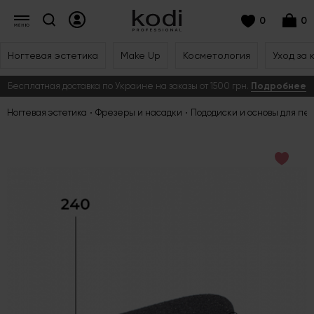
0
0
Ногтевая эстетика
Make Up
Косметология
Уход за 
Бесплатная доставка по Украине на заказы от 1500 грн.
Подробнее
Ногтевая эстетика
Фрезеры и насадки
Пододиски и основы для пе