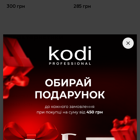
300 грн
285 грн
Характеристики
Диск 26 мм (черные, 240 грит, без мп, 50 шт.)
Абразивность
240
Вид
Пилки для педикюра
инструмента
Диаметр
26 мм
Количество
50 шт.
Особенность
Сменные файлы
Оттенок
Черный
Цвет
Черный
×
Категория
Фрезеры и насадки