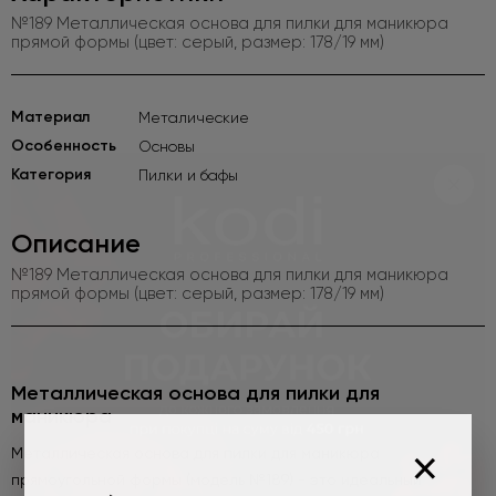
№189 Металлическая основа для пилки для маникюра
прямой формы (цвет: серый, размер: 178/19 мм)
Материал
Металические
Особенность
Основы
Категория
Пилки и бафы
Описание
№189 Металлическая основа для пилки для маникюра
прямой формы (цвет: серый, размер: 178/19 мм)
Металлическая основа для пилки для
маникюра
×
Металлическая основа для пилки для маникюра
прямоугольной формы (модель №189) - это идеальный