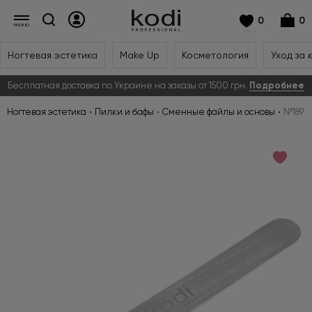
0
0
Ногтевая эстетика
Make Up
Косметология
Уход за 
Бесплатная доставка по Украине на заказы от 1500 грн.
Подробнее
Ногтевая эстетика
Пилки и бафы
Сменные файлы и основы
№189 М