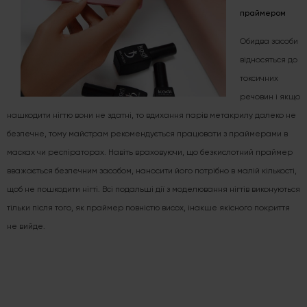
праймером
Обидва засоби
відносяться до
токсичних
речовин і якщо
нашкодити нігтю вони не здатні, то вдихання парів метакрилу далеко не
безпечне, тому майстрам рекомендується працювати з праймерами в
масках чи респіраторах. Навіть враховуючи, що безкислотний праймер
вважається безпечним засобом, наносити його потрібно в малій кількості,
щоб не пошкодити нігті. Всі подальші дії з моделювання нігтів виконуються
тільки після того, як праймер повністю висох, інакше якісного покриття
не вийде.