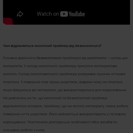
Чим відрізняється кислотний праймер від безкислотного?
Головна відмінність
безкислотного
праймера від
кислотного
— склад цих
матеріалів. У складі кислотного праймеру присутня метакрилова
кислота. Склад кислотовмісного праймеру розкриває лусочки нігтьової
пластини. Її поверхня стає трохи шорсткою, завдяки чому на пластині
міцно фіксуються всі матеріали, що використовуються для моделювання.
Не дивлячись на те, що кислотний та безкислотний праймер
відрізняються складом, праймер, що не містить метакрилу, також робить
поверхню нігтя шорсткою. Його найчастіше використовують у гелевому
нарощуванні. Розглянемо докладніше особливості обох засобів та
специфіку роботи з ними.