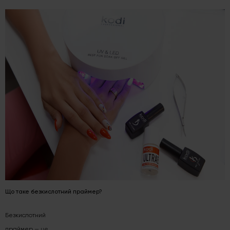
Що таке безкислотний праймер?
Безкислотний
праймер
— це