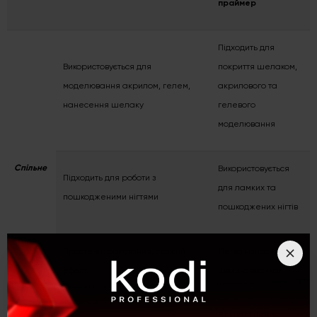
праймер
Підходить для
Використовується для
покриття шелаком,
моделювання акрилом, гелем,
акрилового та
нанесення шелаку
гелевого
моделювання
Спільне
Використовується
Підходить для роботи з
для ламких та
пошкодженими нігтями
пошкоджених нігтів
Просте використання, схожий
Легко наноситься та
ефект
швидко висихає
В складі немає