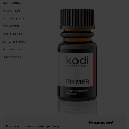
що краще:
кислотний
праймер або
безкислотний,
порівняємо
загальні якості
та відмінності
цих засобів.
Безкислотний
Ознаки
Кислотний праймер