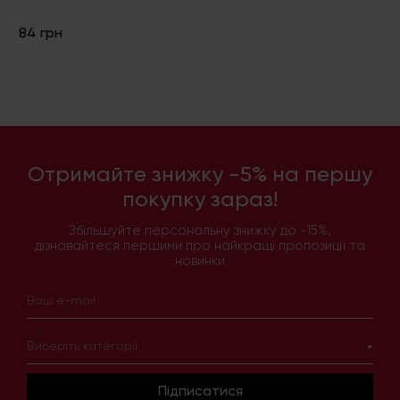
84 грн
Отримайте знижку -5% на першу
покупку зараз!
Збільшуйте персональну знижку до -15%,
дізнавайтеся першими про найкращі пропозиції та
новинки
Виберіть категорії
Підписатися