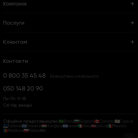
Компанія
Послуги
Клієнтам
Контакти
0 800 35 45 48
Безкоштовно з мобільного!
050 148 20 90
Пн-Пт: 9-18
Сб-Нд: вихідні
Офіційне представництво:
Brazil
Bulgaria
Canada
Cyprus
Estonia
Greece
Hungary
Israel
Italy
Latvia
Mexico
Moldova
Poland
Всі...