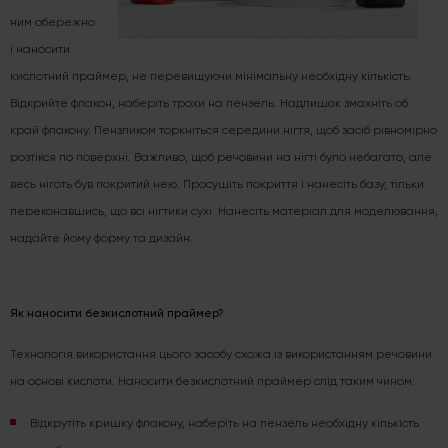
ним обережно
і наносити
кислотний праймер, не перевищуючи мінімальну необхідну кількість.
Відкрийте флакон, наберіть трохи на пензель. Надлишок змахніть об
край флакону. Пензликом торкніться середини нігтя, щоб засіб рівномірно
розтікся по поверхні. Важливо, щоб речовини на нігті було небагато, але
весь ніготь був покритий нею. Просушіть покриття і нанесіть базу, тільки
переконавшись, що всі нігтики сухі. Нанесіть матеріал для моделювання,
надайте йому форму та дизайн.
Як наносити безкислотний праймер?
Технологія використання цього засобу схожа із використанням речовини
на основі кислоти. Наносити безкислотний праймер слід таким чином:
Відкрутіть кришку флакону, наберіть на пензель необхідну кількість