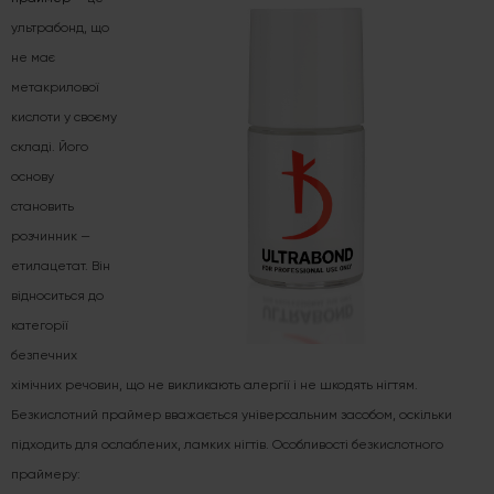
ультрабонд, що
не має
метакрилової
кислоти у своєму
складі. Його
основу
становить
розчинник —
етилацетат. Він
відноситься до
категорії
безпечних
хімічних речовин, що не викликають алергії і не шкодять нігтям.
Безкислотний праймер вважається універсальним засобом, оскільки
підходить для ослаблених, ламких нігтів. Особливості безкислотного
праймеру: