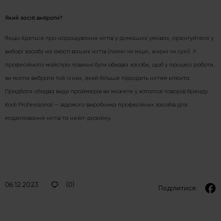
Який засіб вибрати?
Якщо йдеться про нарощування нігтів у домашніх умовах, орієнтуйтеся у
виборі засобу на якості ваших нігтів (ламкі чи міцні, жирні чи сухі). У
професійного майстра повинні бути обидва засоби, щоб у процесі роботи,
ви могли вибрати той із них, який більше підходить нігтям клієнта.
Придбати обидва види праймерів ви можете у каталозі товарів бренду
Kodi Professional — відомого виробника професійних засобів для
моделювання нігтів та нейл-дизайну.
06.12.2023
(0)
Поділитися: