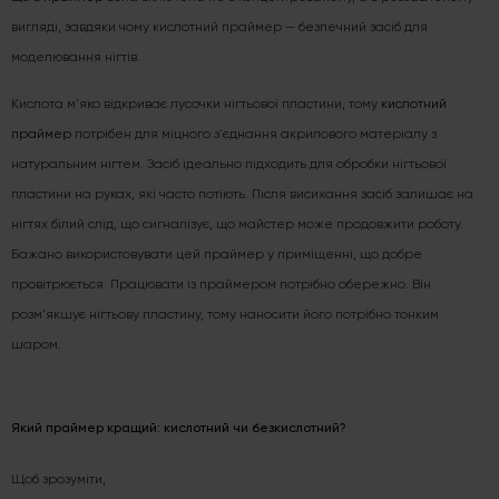
вигляді, завдяки чому кислотний праймер — безпечний засіб для
моделювання нігтів.
Кислота м'яко відкриває лусочки нігтьової пластини, тому
кислотний
праймер
потрібен для міцного з'єднання акрилового матеріалу з
натуральним нігтем. Засіб ідеально підходить для обробки нігтьової
пластини на руках, які часто потіють. Після висихання засіб залишає на
нігтях білий слід, що сигналізує, що майстер може продовжити роботу.
Бажано використовувати цей праймер у приміщенні, що добре
провітрюється. Працювати із праймером потрібно обережно. Він
розм'якшує нігтьову пластину, тому наносити його потрібно тонким
шаром.
Який праймер кращий: кислотний чи безкислотний?
Щоб зрозуміти,