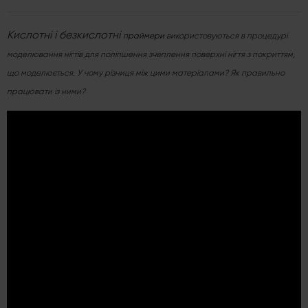
Кислотні і безкислотні
праймери
використовуються в процедурі
моделювання нігтів для поліпшення зчеплення поверхні нігтя з покриттям,
що моделюється. У чому різниця між цими матеріалами? Як правильно
працювати із ними?