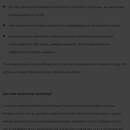
Він не здатний змінювати кислотність нігтьової пластини, не викликає
розшарування нігтів.
При контакті з базовим покриттям
ультрабонд
не змінює його колір.
Безкислотний праймер необхідний для прискорення процесу
нарощування. Він дуже швидко висихає, тому моделювання
відбувається трохи швидше.
Після висихання ультрабонду на нігтях не залишається жодного сліду. На
дотик нігтьова пластина стає трохи шорсткою.
Що таке кислотний праймер?
У складі цього праймеру міститься токсична метакрилова кислота.
Незважаючи на те, що вона відноситься до токсичних речовин, у цьому
засобі вона не становить небезпеки для здоров'я нігтів. Справа в тому,
що в
праймер
вона включена не в концентрованому, а в розбавленому