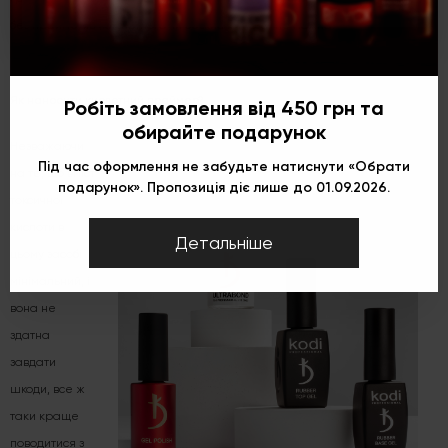
без праймерів (кислотного чи безкислотного) не можна.
Як наносити кислотний праймер?
Робіть замовлення від 450 грн та
обирайте подарунок
Незважаючи
Під час оформлення не забудьте натиснути «Обрати
на те, що вміст
подарунок». Пропозиція діє лише до 01.09.2026.
токсичної
кислоти в
Детальніше
цьому засобі
мінімальний, і
вона не
здатна
завдати
шкоди, все ж
таки краще
поводитися з