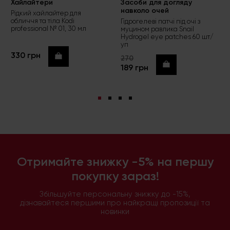
Хайлайтери
Засоби для догляду
навколо очей
Рідкий хайлайтер для
обличчя та тіла Kodi
Гідрогелеві патчі під очі з
professional № 01, 30 мл
муцином равлика Snail
Hydrogel eye patches 60 шт/
уп
330 грн
Купити
270
Купити
189 грн
Отримайте знижку -5% на першу
покупку зараз!
Збільшуйте персональну знижку до -15%,
дізнавайтеся першими про найкращі пропозиції та
новинки