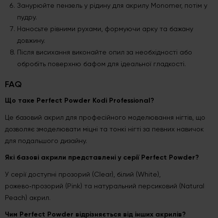
Занурюйте пензель у рідину для акрилу Monomer, потім у
пудру.
Наносьте рівними рухами, формуючи арку та бажану
довжину.
Після висихання виконайте опил за необхідності або
обробіть поверхню бафом для ідеальної гладкості.
FAQ
Що таке Perfect Powder Kodi Professional?
Це базовий акрил для професійного моделювання нігтів, що
дозволяє змоделювати міцні та тонкі нігті за певних навичок
для подальшого дизайну.
Які базові акрили представлені у серії Perfect Powder?
У серії доступні прозорий (Clear), білий (White),
рожево‑прозорий (Pink) та натуральний персиковий (Natural
Peach) акрил.
Чим Perfect Powder відрізняється від інших акрилів?