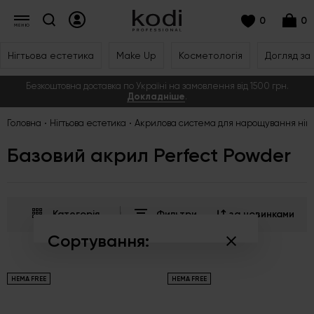
0
0
Нігтьова естетика
Make Up
Косметологія
Догляд за
Безкоштовна доставка по Україні на замовлення від 1500 грн.
Докладніше
.
Головна
Нігтьова естетика
Акрилова система для нарощування нігт
Базовий акрил Perfect Powder
Категорія
Фильтри
за новинками
Сортування:
за популярністю
HEMA FREE
HEMA FREE