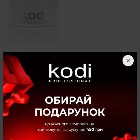
(0)
Базовий акрил
Базовий акрил білий Perfect
White Powder, 22 г
163 грн
Повідомити про наявність
Показати ще 2