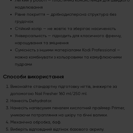
моделювання
Рівне покриття — дрібнодисперсна структура без
грудочок
Стійкий колір — не жовтіє та зберігає насиченість
Універсальність — підходить для класичного френчу,
нарощування та зміцнення
Сумісність з іншими матеріалами Kodi Professional —
можна комбінувати з кольоровими та камуфлюючими
пудрами
Способи використання
Виконайте стандартну підготовку нігтів, знежирте за
допомогою Nail Fresher 160 ml/250 ml.
Нанесіть Dehydrator.
Нанесіть напівсухим пензлем кислотний праймер Primer,
уникаючи потрапляння на шкіру та бічні валики.
Механічна обробка, баф.
Виберіть відповідний відтінок базового акрилу.