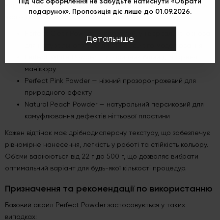
Під час оформлення не забудьте натиснути «Обрати
варіантах, що дозволяють обрати оптимальний тон для будь-
подарунок». Пропозиція діє лише до 01.09.2026.
якого дизайну:
Perfect Clear Powder — прозорий, універсальна основа
Детальніше
для натурального або дизайнерського моделювання
Perfect White Powder — класичний білий для френч-
манікюру
Perfect Pink Powder — ніжний прозоро-рожевий для
природного ефекту
Natural Peach Powder — натуральний персиковий для
камуфлювання дефектів нігтьової пластини
Кожен відтінок має дрібнодисперсну текстуру, що забезпечує
рівномірне нанесення, легкість у роботі та стійкість кольору.
Об’єми варіюються від 22 г до 500 г, що дозволяє вибрати
оптимальний варіант для будь-якої кількості процедур.
Призначення та рекомендації по використанню
Базовий акрил Perfect Powder застосовується у таких
випадках: