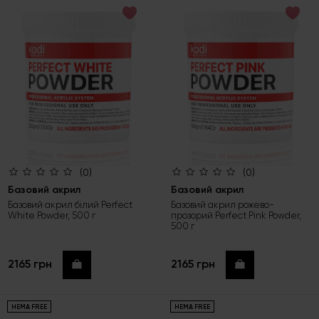
за зростанням ціни
за спаданням ціни
за новинками
(0)
(0)
Базовий акрил
Базовий акрил
Базовий акрил білий Perfect
Базовий акрил рожево-
White Powder, 500 г
прозорий Perfect Pink Powder,
500 г
2165 грн
2165 грн
Купити
Купити
HEMA FREE
HEMA FREE