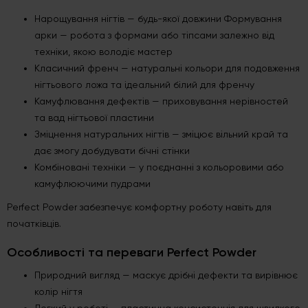
Нарощування нігтів — будь-якої довжини Формування
арки — робота з формами або тіпсами залежно від
техніки, якою володіє мастер
Класичний френч — натуральні кольори для подовження
нігтьового ложа та ідеальний білий для френчу
Камуфлювання дефектів — приховування нерівностей
та вад нігтьової пластини
Зміцнення натуральних нігтів — зміцює вільний край та
дає змогу добудувати бічні стінки
Комбіновані техніки — у поєднанні з кольоровими або
камуфлюючими пудрами
Perfect Powder забезпечує комфортну роботу навіть для
початківців.
Особливості та переваги Perfect Powder
Природний вигляд — маскує дрібні дефекти та вирівнює
колір нігтя
Легкий у роботі — пластична консистенція для швидкого