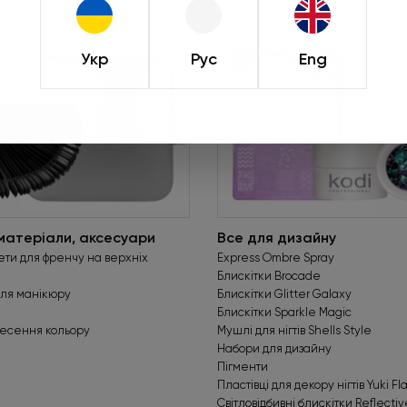
натиснути «Обрат
Пропозиція діє лише
Укр
Рус
Eng
Деталь
матеріали, аксесуари
Все для дизайну
ти для френчу на верхніх
Express Ombre Spray
Блискітки Brocade
для манікюру
Блискітки Glitter Galaxy
Блискітки Sparkle Magic
несення кольору
Мушлі для нігтів Shells Style
Набори для дизайну
Пігменти
Пластівці для декору нігтів Yuki Fl
Світловідбивні блискітки Reflectiv