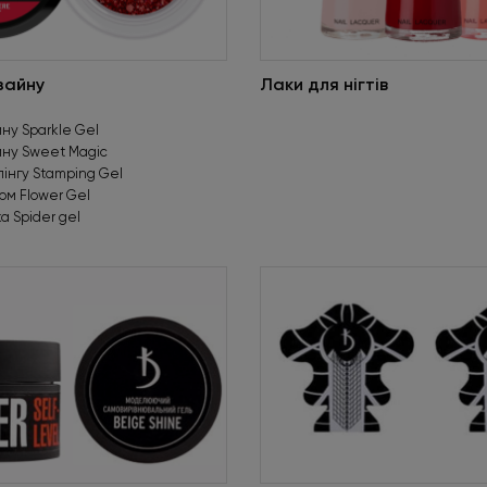
зайну
Лаки для нігтів
ну Sparkle Gel
йну Sweet Magic
пінгу Stamping Gel
том Flower Gel
а Spider gel