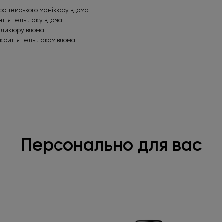
ропейського манікюру вдома
яття гель лаку вдома
едикюру вдома
криття гель лаком вдома
Персонально для вас