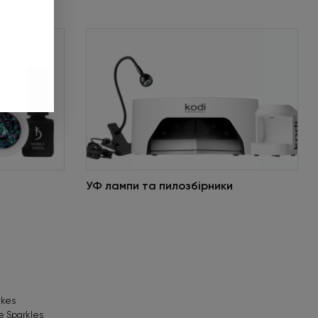
и подарунок».
 до 01.09.2026.
ніше
УФ лампи та пилозбірники
akes
e Sparkles