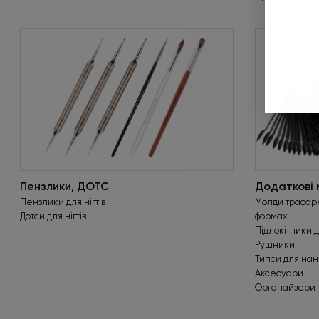
Пензлики, ДОТС
Додаткові 
Пензлики для нігтів
Молди трафаре
Дотси для нігтів
формах
Підлокітники 
Рушники
Типси для на
Аксесуари
Органайзери