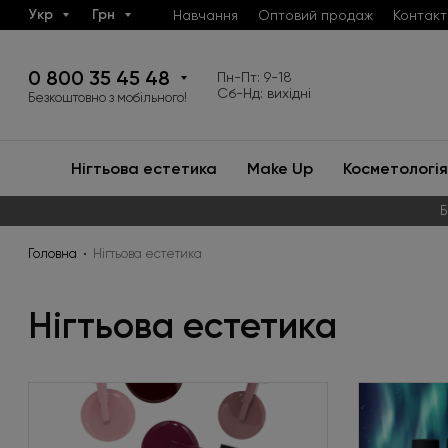
Укр
Грн
Навчання
Оптовий продаж
Контакт
0 800 35 45 48
Пн-Пт: 9-18
Сб-Нд: вихідні
Безкоштовно з мобільного!
Нігтьова естетика
Make Up
Косметологія
Б
Головна
Нігтьова естетика
Нігтьова естетика