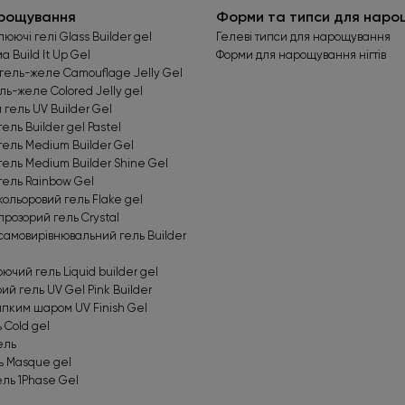
арощування
Форми та типси для наро
юючі гелі Glass Builder gel
Гелеві типси для нарощування
 Build It Up Gel
Форми для нарощування нігтів
ель-желе Camouflage Jelly Gel
ль-желе Colored Jelly gel
гель UV Builder Gel
ль Builder gel Pastel
ель Medium Builder Gel
ль Medium Builder Shine Gel
ель Rainbow Gel
льоровий гель Flake gel
озорий гель Crystal
амовирівнювальний гель Builder
чий гель Liquid builder gel
й гель UV Gel Pink Builder
липким шаром UV Finish Gel
 Cold gel
ель
ь Masque gel
ль 1Phase Gel