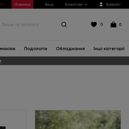
Новинки
Акції
Клієнтам
Кабінет
Я!
0
0
макіяж
Подологія
Обладнання
Інші категорії
е
.