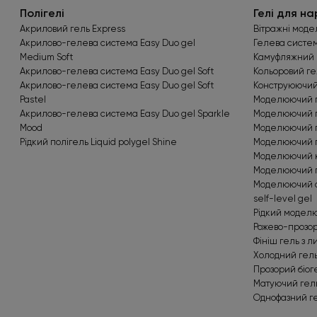
Полігелі
Гелі для н
Акриловий гель Express
Вітражні модел
Акрилово-гелева система Easy Duo gel
Гелева система
Medium Soft
Камуфляжний г
Акрилово-гелева система Easy Duo gel Soft
Кольоровий ге
Акрилово-гелева система Easy Duo gel Soft
Конструюючий 
Pastel
Моделюючий ге
Акрилово-гелева система Easy Duo gel Sparkle
Моделюючий г
Mood
Моделюючий ге
Рідкий полігель Liquid polygel Shine
Моделюючий г
Моделюючий ко
Моделюючий пр
Моделюючий с
self-level gel
Рідкий моделюю
Рожево-прозори
Фініш гель з 
Холодний гель
Прозорий біог
Матуючий гел
Однофазний ге