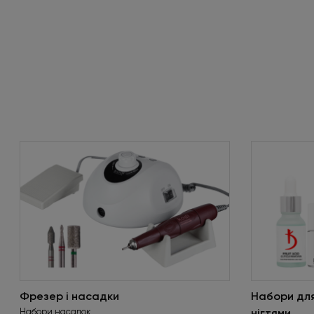
Фрезер і насадки
Набори дл
Набори насадок
нігтями