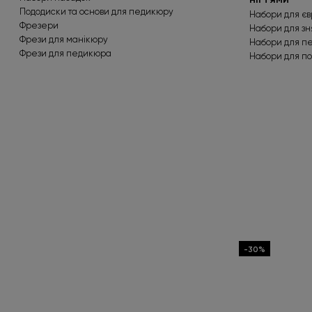
Пододиски та основи для педикюру
Набори для єв
Фрезери
Набори для зн
Фрези для манікюру
Набори для п
Фрези для педикюра
Набори для по
-30%