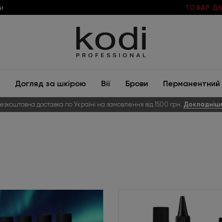
и
ТОВАР ДН
Догляд за шкірою
Вії
Брови
Перманентний 
езкоштовна доставка по Україні на замовлення від 1500 грн.
Докладніш