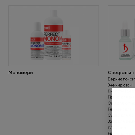
Мономери
Спеціальні
Верхнє покритт
Знежирювачі
Кислотні і бе
Рідина для зня
Олія для кути
Ремувер для к
Сушка для ла
Засіб для зміц
пластини
Рідина для зня