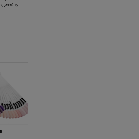
го дизайну
в