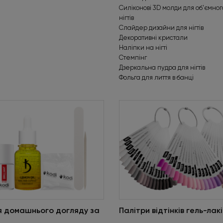
Силіконові 3D молди для об'ємно
нігтів
Слайдер дизайни для нігтів
Декоративні кристали
Наліпки на нігті
Стемпінг
Дзеркальна пудра для нігтів
Фольга для лиття в банці
я домашнього догляду за
Палітри відтінків гель-лакі