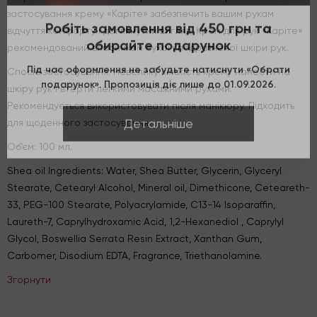
застосування крему «Каріте» забезпечить вашим рукам
Робіть замовлення від 450 грн та
відчуття комфорту і доглянутий вигляд. Крем для рук «Каріте»
обирайте подарунок
рекомендований власникам сухої і подразненої шкіри рук.
Під час оформлення не забудьте натиснути «Обрати
Спосіб застосування: Невелику кількість крему нанести на
подарунок». Пропозиція діє лише до 01.09.2026.
шкіру рук і втерти легкими масажними рухами.
Рекомендується використовувати після манікюру. Підходить
Детальніше
для щоденного застосування.
Об’єм: 100 мл.
Shea oil Ingredients: Water, Shea Butter, Glycerin, Glyceryl
Stearate, Cetearyl Alcohol, Mineral oil, Dimethicone, Ceteareth-
33, PEG-100 Stearate, Polyacrylamide, C13-14 Isoparaffin,
Laureth-7, Caprylhydroxamic Acid, 1,2-Hexanediol , Caprylyl
Glycol, Boswellia Serrata Resin Extract, Xanthan Gum,
Carbomer, Disodium EDTA, Fragrance, Triethanolamine.
Згорнути