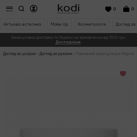
0
0
Нігтьова естетика
Make Up
Косметологія
Догляд за
Безкоштовна доставка по Україні на замовлення від 1500 грн.
Докладніше
.
Догляд за шкірою
Догляд за руками
Поживний крем для рук Каріте, 