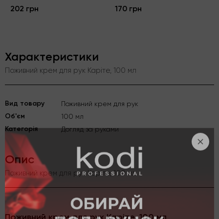
202 грн
170 грн
Характеристики
Поживний крем для рук Каріте, 100 мл
Вид товару
Поживний крем для рук
Об'єм
100 мл
Категорія
Догляд за руками
Опис
Поживний крем для рук Каріте, 100 мл
Поживний крем для рук Каріте, 100 мл