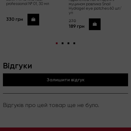
professional № 01, 30 мл
муцином равлика Snail
Hydrogel eye patches 60 шт/
уп
330 грн
Купити
270
Купити
189 грн
Відгуки
Залишити відгук
Відгуків про цей товар ще не було.