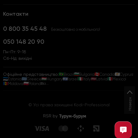
Контакти
0 800 35 45 48
Безкоштовно з мобільного!
050 148 20 90
Пн-Пт: 9-18
Сб-Нд: вихідні
Офіційне представництво:
Brazil
Bulgaria
Canada
Cyprus
Estonia
Greece
Hungary
Israel
Italy
Latvia
Mexico
Moldova
Poland
Всі...
Наверх
© Усі права захищені Kodi-Professional
RSR by