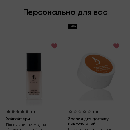
Персонально для вас
-30%
(1)
(0)
Хайлайтери
Засоби для догляду
навколо очей
Рідкий хайлайтер для
обличчя та тіла Kodi
Гідрогелеві патчі під очі з