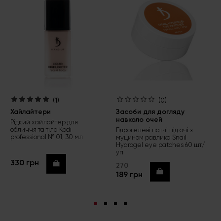
(1)
(0)
Хайлайтери
Засоби для догляду
навколо очей
Рідкий хайлайтер для
обличчя та тіла Kodi
Гідрогелеві патчі під очі з
professional № 01, 30 мл
муцином равлика Snail
Hydrogel eye patches 60 шт/
уп
330 грн
Купити
270
Купити
189 грн