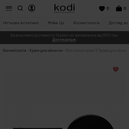
0
0
Нігтьова естетика
Make Up
Косметологія
Догляд за
Безкоштовна доставка по Україні на замовлення від 1500 грн.
Докладніше
.
Косметологія
Крем для обличчя
Масляний крем 3 Трави для обличч