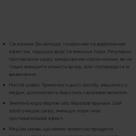
Сік калини. Він володіє тонізуючим та відбілюючим
ефектом, підсушує вугрі та зменшує пори. Регулярно
протираючи шкіру замороженим соком калини, ви не
тільки зменшите кількість вугрів, але і попередите їх
виникнення.
Настій шавлії. Примочки з цього засобу, змішаного з
медом, допомагають боротись з вугревим висипом.
Змелена кора берези або березові бруньки. Цей
засіб очищає шкіру, зменшує пори і має
протизапальний ефект.
Мед (за умови, що немає алергії на продукти