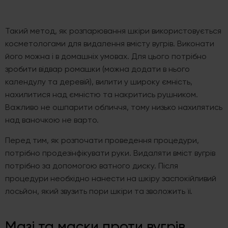
Такий метод, як розпарювання шкіри використовується
косметологами для видалення вмісту вугрів. Виконати
його можна і в домашніх умовах. Для цього потрібно
зробити відвар ромашки (можна додати в нього
календулу та деревій), вилити у широку ємність,
нахилитися над ємністю та накритись рушником.
Важливо не ошпарити обличчя, тому низько нахилятись
над ваночкою не варто.
Перед тим, як розпочати проведення процедури,
потрібно продезінфікувати руки. Видаляти вміст вугрів
потрібно за допомогою ватного диску. Після
процедури необхідно нанести на шкіру заспокійливий
лосьйон, який звузить пори шкіри та зволожить її.
Мазі та маски проти вугрів