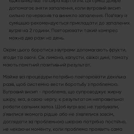
бджільництва) та сира картопля. Ця суміш добре
допомагає зняти запалення, коли вугровий висип
сильно почервонів та виникло запалення. Пов’язку із
сумішшю рекомендується прикладати до запалених
вугрів на 2 години. Повторювати такий компрес
можна два рази на день.
Окрім цього боротися з вуграми допомагають фрукти,
ягоди та овочі. Сік лимона, капусти, свіжої дині, томату
мають помітний позитивний результат.
Майже всі процедури потрібно повторювати декілька
разів, щоб системно вести боротьбу з проблемою.
Вугровий висип - проблема, що супроводжує жирну
шкіру, яка, в свою чергу, є результатом неправильної
роботи сальних залоз. Щоб вугрі вас не турбували,
з'явилися якомога рідше або не з'являлися зовсім,
доглядати за проблемною шкірою потрібно постійно,
не чекаючи моменту, коли проблема проявить сама