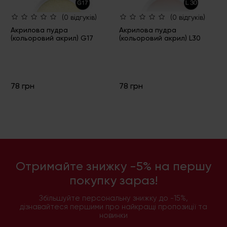
(0 відгуків)
(0 відгуків)
Акрилова пудра
Акрилова пудра
(кольоровий акрил) G17
(кольоровий акрил) L30
78 грн
78 грн
Отримайте знижку -5% на першу
покупку зараз!
Збільшуйте персональну знижку до -15%,
дізнавайтеся першими про найкращі пропозиції та
новинки