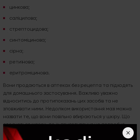
цинкова;
саліцилова;
стрептоцидова;
синтоміцинова;
сірна;
ретиїнова;
еритроміцинова.
Вони продаються в аптеках без рецепта та підходять
для домашнього застосування. Важливо уважно
відноситись до протипоказань цих засобів та не
зловживати ними. Недоліком використання мазі можна
назвати те, що вони повільно вбираються у шкіру. Що
стосується масок, то їх приготування не потребує
особливих затрат. Більшість з них можна робити з
продуктів, що є в кожному домі.