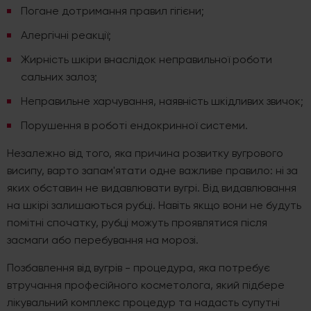
Погане дотримання правил гігієни;
Алергічні реакції;
Жирність шкіри внаслідок неправильної роботи
сальних залоз;
Неправильне харчування, наявність шкідливих звичок;
Порушення в роботі ендокринної системи.
Незалежно від того, яка причина розвитку вугрового
висипу, варто запам'ятати одне важливе правило: ні за
яких обставин не видавлювати вугрі. Від видавлювання
на шкірі залишаються рубці. Навіть якщо вони не будуть
помітні спочатку, рубці можуть проявлятися після
засмаги або перебування на морозі.
Позбавлення від вугрів - процедура, яка потребує
втручання професійного косметолога, який підбере
лікувальний комплекс процедур та надасть супутні