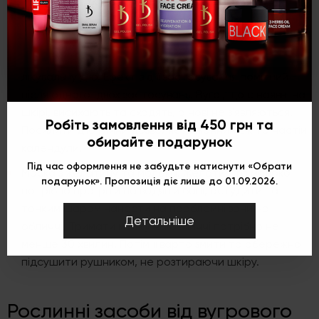
Укр
Рус
Eng
щільно наносять на обличчя, потім змивають його
через 15-20 хвилин.
Мінеральна глина. Маска з такої глини має виражену
лікувальну дію. Ефект від її застосування помітний
після одного-двох застосувань. Вугрі, що є наявні на
шкірі, висихають та сходять, а нові не з'являються.
Робіть замовлення від 450 грн та
Посилити дію глини дозволяє лимонний сік та настій
обирайте подарунок
календули.
Під час оформлення не забудьте натиснути «Обрати
Маска з желатину та молока. Желатин та молоко
подарунок». Пропозиція діє лише до 01.09.2026.
потрібно прогріти на водяній бані, остудити та
тонким шаром нанести на проблемні зони на
Детальніше
обличчі. Тримати маску на обличчі потрібно не
менше 30 хвилин. Потім її варто змити та обережно
підсушити рушником, не розтираючи шкіру.
Рослинні засоби від вугрового