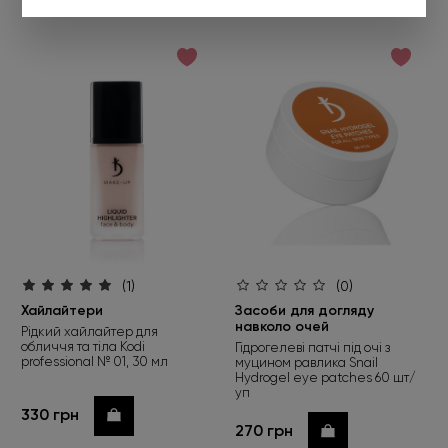
(1)
(0)
Хайлайтери
Засоби для догляду
навколо очей
Рідкий хайлайтер для
обличчя та тіла Kodi
Гідрогелеві патчі під очі з
professional № 01, 30 мл
муцином равлика Snail
Hydrogel eye patches 60 шт/
уп
330 грн
Купити
270 грн
Купити