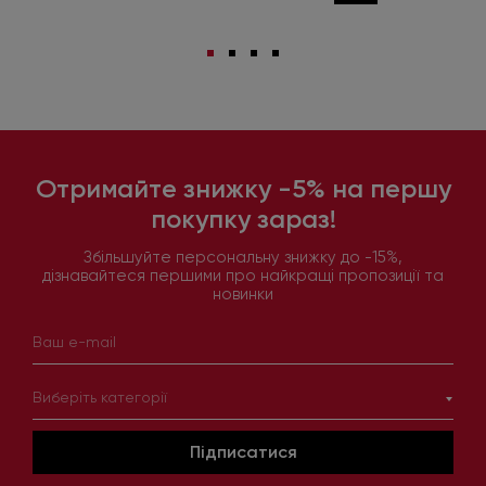
Отримайте знижку -5% на першу
покупку зараз!
Збільшуйте персональну знижку до -15%,
дізнавайтеся першими про найкращі пропозиції та
новинки
Виберіть категорії
Підписатися