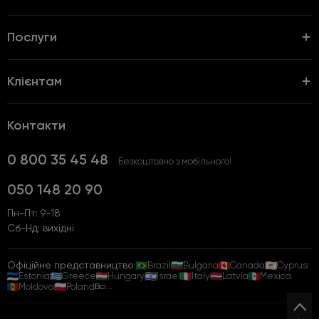
Послуги
Клієнтам
Контакти
0 800 35 45 48
Безкоштовно з мобільного!
050 148 20 90
Пн-Пт: 9-18
Сб-Нд: вихідні
Офіційне представництво:
Brazil
Bulgaria
Canada
Cyprus
Estonia
Greece
Hungary
Israel
Italy
Latvia
Mexico
Moldova
Poland
Всі...