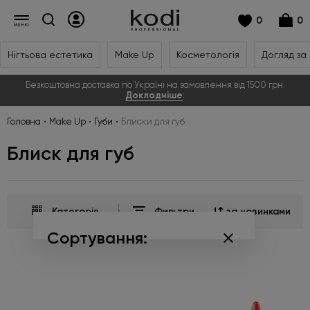
0
0
Нігтьова естетика
Make Up
Косметологія
Догляд за
Безкоштовна доставка по Україні на замовлення від 1500 грн.
Докладніше
.
Головна
Make Up
Губи
Блиски для губ
Блиск для губ
Категорія
Фильтри
за новинками
Сортування:
за популярністю