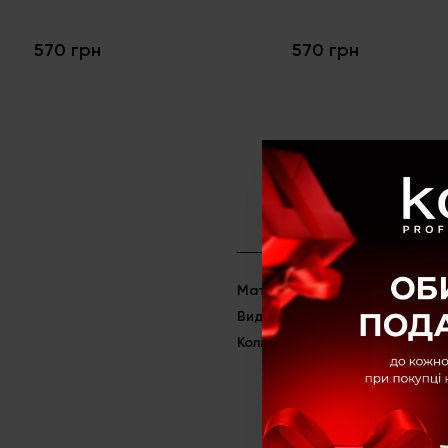
570 грн
570 грн
Матеріал
Поліамід
Вид товару
Топи
Колір
Білий