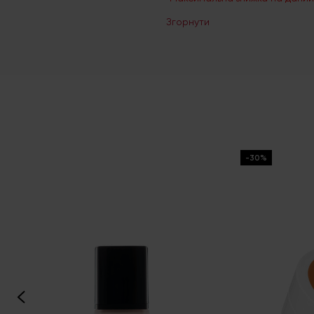
Згорнути
-30%