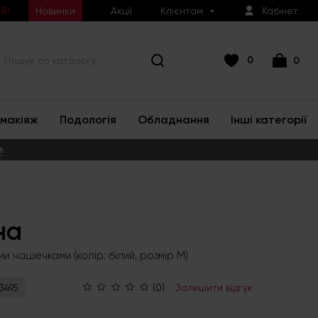
Новинки
Акції
Клієнтам
Кабінет
Я!
0
0
макіяж
Подологія
Обладнання
Інші категорії
е
.
на
ми чашечками (колір: білий, розмір M)
(0)
Залишити відгук
3495