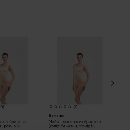
(0)
(0)
Білизна
Біл
оких брителях
Майка на широких брителях
Тру
й, розмір S)
(колір: бежевий, розмір M)
біл