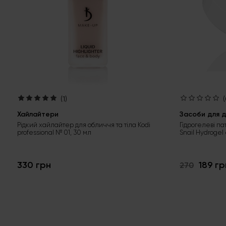
(1)
(
Хайлайтери
Засоби для д
Рідкий хайлайтер для обличчя та тіла Kodi
Гідрогелеві па
professional № 01, 30 мл
Snail Hydrogel
330 грн
189 гр
270