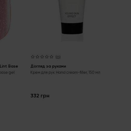
(0)
int Base
Догляд за руками
Ба
Aci
base gel
Крем для рук Hand cream-filler, 150 мл
Без
гел
332 грн
24