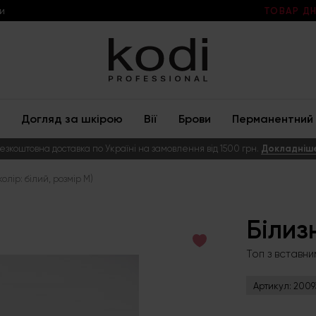
и
ТОВАР ДН
Догляд за шкірою
Вії
Брови
Перманентний 
езкоштовна доставка по Україні на замовлення від 1500 грн.
Докладніш
лір: білий, розмір M)
Білиз
Топ з вставни
Артикул:
2009