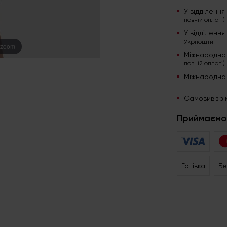
У відділенн
повній оплаті)
У відділенн
Укрпошти
 zoom
Міжнародна
повній оплаті)
Міжнародна
Самовивіз з 
Приймаємо
Готівка
Бе