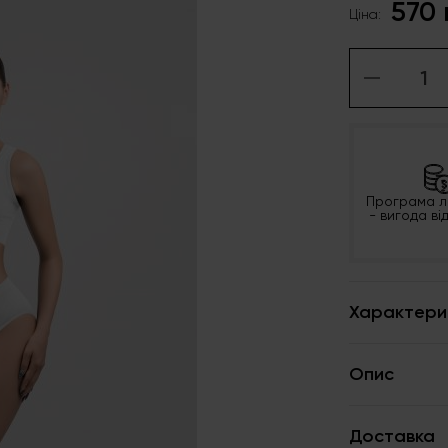
570 
Ціна:
Програма л
- вигода ві
Характери
Опис
Доставка