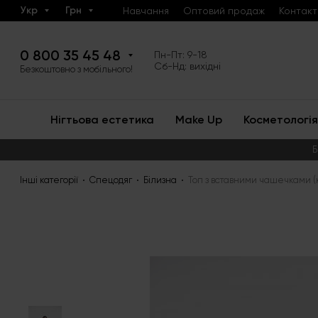
Укр
Грн
Навчання
Оптовий продаж
Контакт
0 800 35 45 48
Пн-Пт: 9-18
Сб-Нд: вихідні
Безкоштовно з мобільного!
Нігтьова естетика
Make Up
Косметологія
Б
Інші категорії
Спецодяг
Білизна
Топ з вставними чашечками (ко