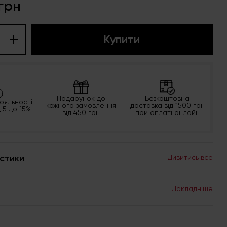
грн
Купити
Подарунок до
Безкоштовна
ояльності
кожного замовлення
доставка від 1500 грн
д 5 до 15%
від 450 грн
при оплаті онлайн
стики
Дивитись все
Докладніше