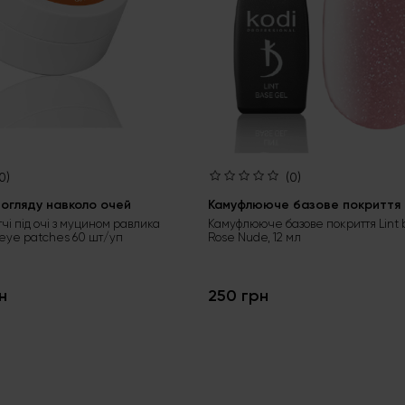
0)
(0)
огляду навколо очей
Камуфлююче базове покриття L
тчі під очі з муцином равлика
Камуфлююче базове покриття Lint 
 eye patches 60 шт/уп
Rose Nude, 12 мл
н
250 грн