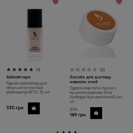
(1)
(0)
Хайлайтери
Засоби для догляду
навколо очей
Рідкий хайлайтер для
обличчя та тіла Kodi
Гідрогелеві патчі під очі з
professional № 01, 30 мл
муцином равлика Snail
Hydrogel eye patches 60 шт/
уп
330 грн
Купити
270
Купити
189 грн