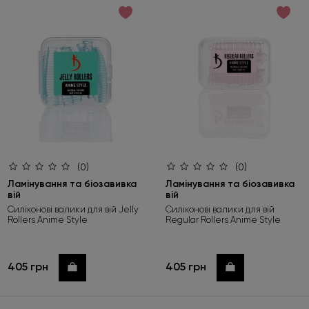
за зростанням ціни
за спаданням ціни
за новинками
(0)
(0)
Ламінування та біозавивка
Ламінування та біозавивка
вій
вій
Силіконові валики для вій Jelly
Силіконові валики для вій
Rollers Anime Style
Regular Rollers Anime Style
405 грн
405 грн
Купити
Купити