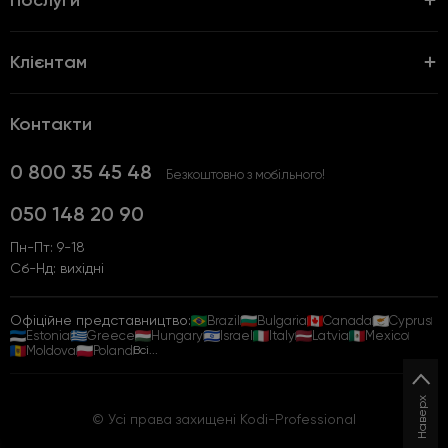
Послуги
Клієнтам
Контакти
0 800 35 45 48
Безкоштовно з мобільного!
050 148 20 90
Пн-Пт: 9-18
Сб-Нд: вихідні
Офіційне представництво:
Brazil
Bulgaria
Canada
Cyprus
Estonia
Greece
Hungary
Israel
Italy
Latvia
Mexico
Moldova
Poland
Всі...
Наверх
© Усі права захищені Kodi-Professional