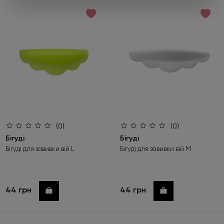
Робіть замовлення від 450 грн та
обирайте подарунок
Під час оформлення не забудьте натиснути «Обрати
подарунок». Пропозиція діє лише до 01.09.2026.
Детальніше
(0)
(0)
Бігуді
Бігуді
Бігуді для завивки вій L
Бігуді для завивки вій M
44 грн
44 грн
Купити
Купити