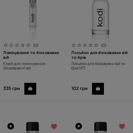
(0)
(0)
Ламінування та біозавивка
Лосьйон для біозавивки вій
вій
та брів
Клей для ламінування
Лосьйон для біозавивки вій та
(біозавивки) вій
брів №3
335 грн
102 грн
Купити
Купити