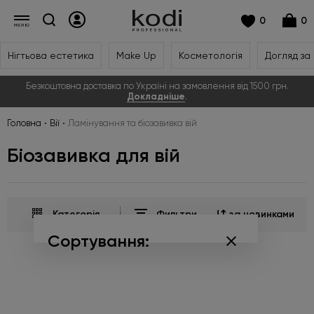
0
0
Нігтьова естетика
Make Up
Косметологія
Догляд за
Безкоштовна доставка по Україні на замовлення від 1500 грн.
Докладніше
.
Головна
Вії
Ламінування та біозавивка вій
Біозавивка для вій
Категорія
Фильтри
за новинками
Сортування:
за популярністю