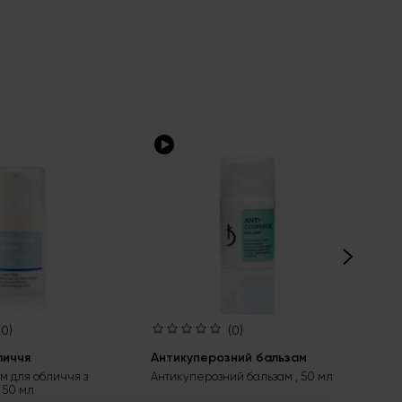
(0)
(0)
личчя
Антикуперозний бальзам
Кр
м для обличчя з
Антикуперозний бальзам , 50 мл
Пож
 50 мл
мас