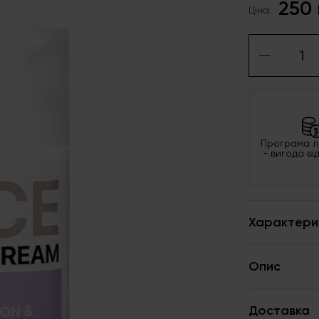
250 
Ціна:
Програма л
- вигода ві
Характери
Опис
Доставка