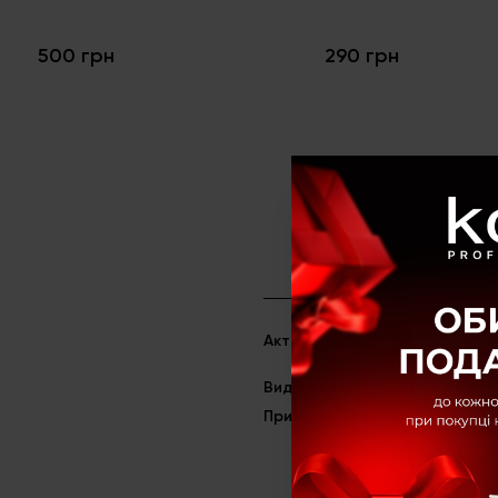
500 грн
290 грн
Актив
Екстракт цен
Екстракт рису
Вид товару
Крем
Призначення
Зволожуюче