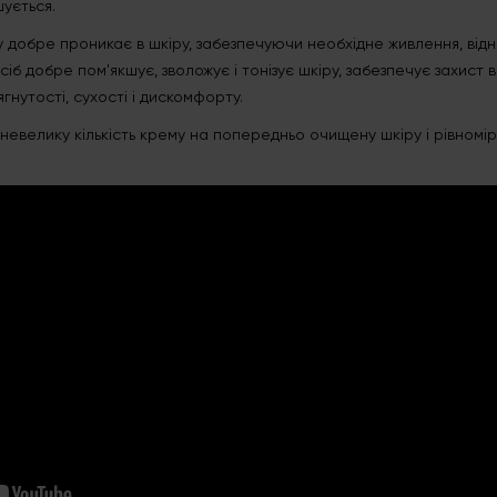
шується.
 добре проникає в шкіру, забезпечуючи необхідне живлення, відн
іб добре пом'якшує, зволожує і тонізує шкіру, забезпечує захист ві
гнутості, сухості і дискомфорту.
невелику кількість крему на попередньо очищену шкіру і рівномі