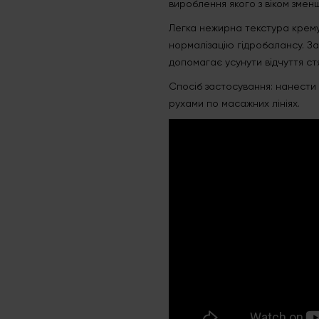
вироблення якого з віком змен
Легка нежирна текстура крему
нормалізацію гідробалансу. Зас
допомагає усунути відчуття стя
Спосіб застосування: нанести 
рухами по масажних лініях.