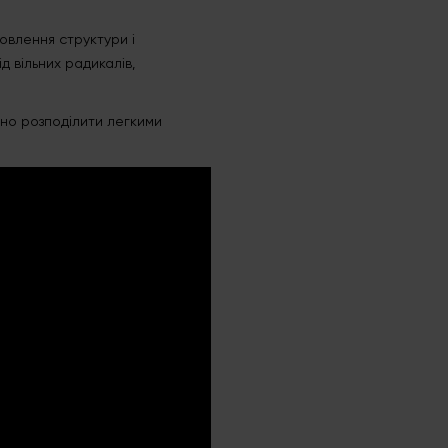
овлення структури і
д вільних радикалів,
рно розподілити легкими