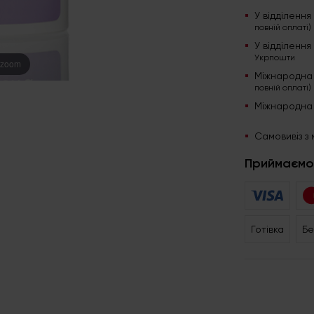
У відділенн
повній оплаті)
У відділенн
Укрпошти
 zoom
Міжнародна
повній оплаті)
Міжнародна
Самовивіз з 
Приймаємо
Готівка
Бе