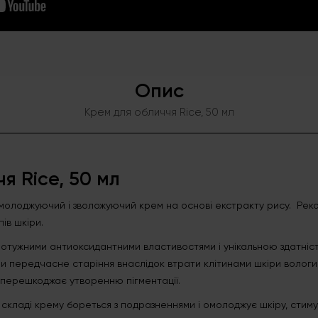
Опис
Крем для обличчя Rice, 50 мл
я Rice, 50 мл
молоджуючий і зволожуючий крем на основі екстракту рису. Реко
ів шкіри.
потужними антиоксидантними властивостями і унікальною здатніст
и передчасне старіння внаслідок втрати клітинами шкіри вологи.
 перешкоджає утворенню пігментації.
в складі крему бореться з подразненнями і омолоджує шкіру, сти