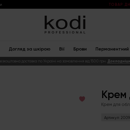
и
ТОВАР ДН
Догляд за шкірою
Вії
Брови
Перманентний 
езкоштовна доставка по Україні на замовлення від 1500 грн.
Докладніш
Крем 
Крем для обли
Артикул:
2009