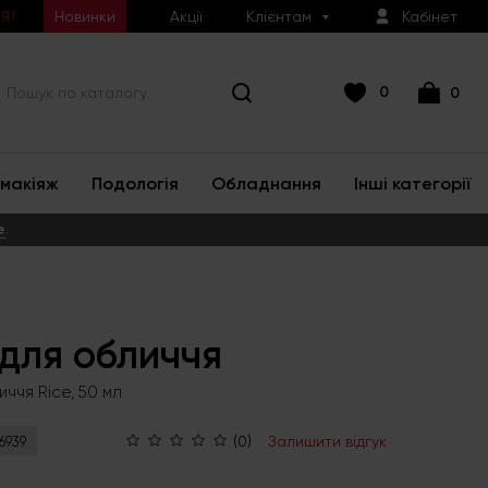
Новинки
Акції
Клієнтам
Кабінет
Я!
0
0
макіяж
Подологія
Обладнання
Інші категорії
е
.
для обличчя
ччя Rice, 50 мл
(0)
Залишити відгук
6939