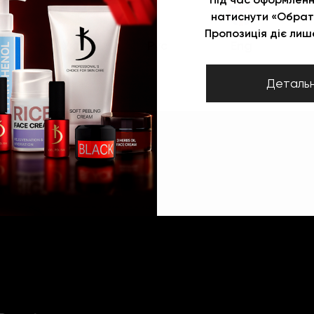
натиснути «Обрат
Пропозиція діє лише
Укр
Рус
Eng
Деталь