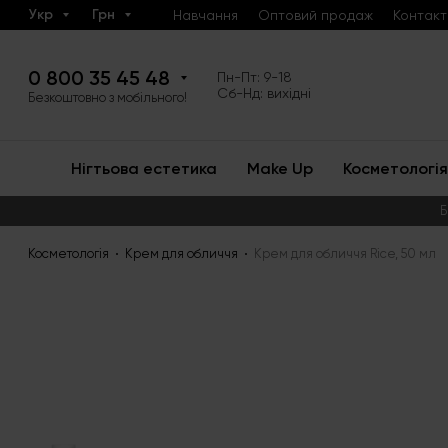
Укр
Грн
Навчання
Оптовий продаж
Контакт
0 800 35 45 48
Пн-Пт: 9-18
Сб-Нд: вихідні
Безкоштовно з мобільного!
Нігтьова естетика
Make Up
Косметологія
Б
Косметологія
Крем для обличчя
Крем для обличчя Rice, 50 мл