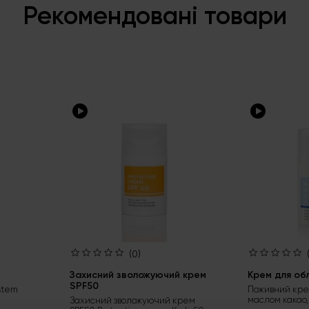
Рекомендовані товари
(0)
Захисний зволожуючий крем
Крем для об
SPF50
stem
Поживний кре
маслом какао,
Захисний зволожуючий крем