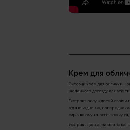
Крем для обличч
Рисовий крем для обличчя – о
щоденного догляду для всіх тип
Екстракт рису відомий своїми 
від зневоднення, попереджаюч
вирівнюючу та освітлюючу дії,
Екстракт центелли азіатської 