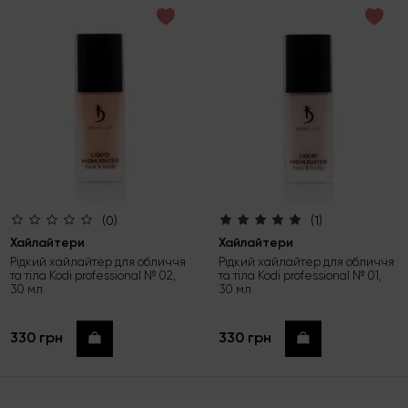
за зростанням ціни
за спаданням ціни
за новинками
(0)
(1)
Хайлайтери
Хайлайтери
Рідкий хайлайтер для обличчя
Рідкий хайлайтер для обличчя
та тіла Kodi professional № 02,
та тіла Kodi professional № 01,
30 мл
30 мл
330 грн
330 грн
Купити
Купити