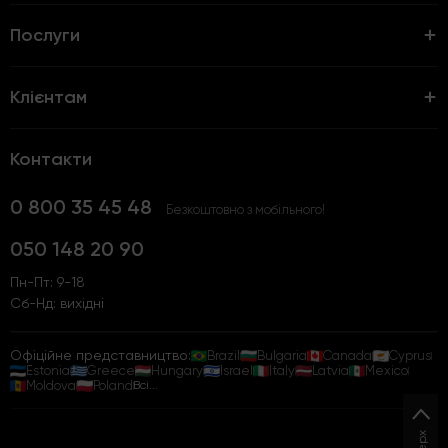
Послуги
Клієнтам
Контакти
0 800 35 45 48
Безкоштовно з мобільного!
050 148 20 90
Пн-Пт: 9-18
Сб-Нд: вихідні
Офіційне представництво:
Brazil
Bulgaria
Canada
Cyprus
Estonia
Greece
Hungary
Israel
Italy
Latvia
Mexico
Moldova
Poland
Всі...