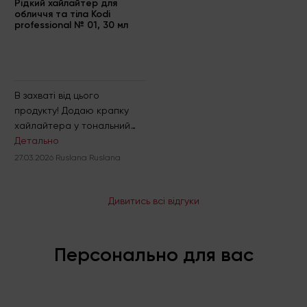
Рідкий хайлайтер для
обличчя та тіла Kodi
professional № 01, 30 мл
В захваті від цього
продукту! Додаю крапку
хайлайтера у тональний
крем і отримую неймовірно
Детально
гарне підсвічування шкіри,
27.03.2026 Ruslana Ruslana
таке наче шкіра молодшає
і дихає. Це не ляльковий
або жирний блиск, а
Дивитись всі відгуки
підсвічування. Щиро дякую і
Рекомендую для дорослої
(мені 56) шкіри. Не
Персонально для вас
скачується протягом дня.
Чому ніхто не пише відгуків,
адже хайлайтер
неймовірний. Дозатор дуже