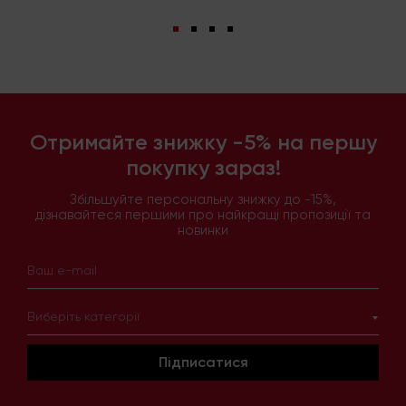
Отримайте знижку -5% на першу
покупку зараз!
Збільшуйте персональну знижку до -15%,
дізнавайтеся першими про найкращі пропозиції та
новинки
Виберіть категорії
Підписатися