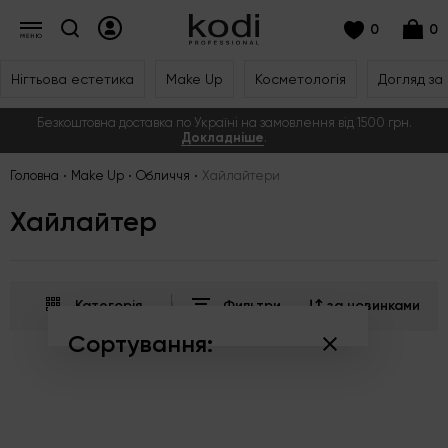
0
0
Нігтьова естетика
Make Up
Косметологія
Догляд за
Безкоштовна доставка по Україні на замовлення від 1500 грн.
Докладніше
.
Головна
Make Up
Обличчя
Хайлайтери
Хайлайтер
Категорія
Фильтри
за новинками
Сортування:
за популярністю