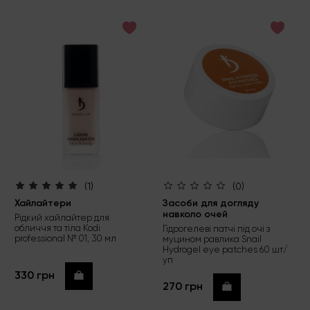
зручний, видає від
найменшої крапочки, що
дозволяє використовувати
за потреби
(1)
(0)
Хайлайтери
Засоби для догляду
навколо очей
Рідкий хайлайтер для
обличчя та тіла Kodi
Гідрогелеві патчі під очі з
professional № 01, 30 мл
муцином равлика Snail
Hydrogel eye patches 60 шт/
уп
330 грн
Купити
270 грн
Купити