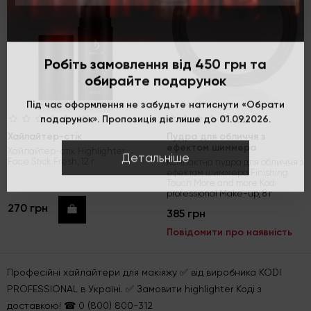
Робіть замовлення від 450 грн та
обирайте подарунок
Під час оформлення не забудьте натиснути «Обрати
подарунок». Пропозиція діє лише до 01.09.2026.
(0)
(0)
Хайлайтер-стік
Пудра для обличчя з
ефектом шиммера
Хайлайтер-стік Highlighter
Детальніше
Face Stick Fresh, 12 г
Компактна пудра для обличчя з
ефектом шиммера Finishing
Touch More and more Kodi
professional Make-up, 8 г
270 грн
Купити
385 грн
Повідомити про наявність
Професійні хайлайтери для макіяжу ✅ від виробника KODI
PROFESSIONAL в Україні. ✅ Замовити highlighter Коді з
доставкою! ☎ 0 (800) 800-312