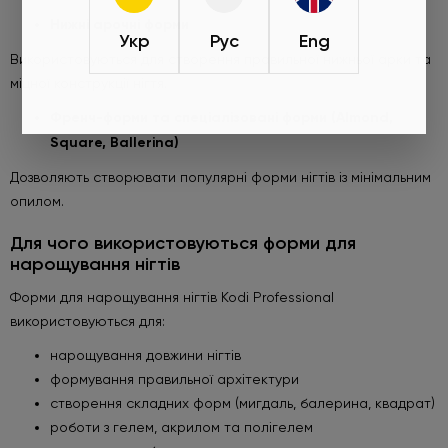
Нижні арочні форми
Укр
Рус
Eng
Використовуються для створення правильної нижньої арки та
міцної конструкції нігтя.
Френч-форми та спеціалізовані форми (Almond,
Square, Ballerina)
Дозволяють створювати популярні форми нігтів із мінімальним
опилом.
Робіть замовлення від 450 грн та
обирайте подарунок
Для чого використовуються форми для
нарощування нігтів
Під час оформлення не забудьте натиснути «Обрати
подарунок». Пропозиція діє лише до 01.09.2026.
Форми для нарощування нігтів Kodi Professional
використовуються для:
Детальніше
нарощування довжини нігтів
формування правильної архітектури
створення складних форм (мигдаль, балерина, квадрат)
роботи з гелем, акрилом та полігелем