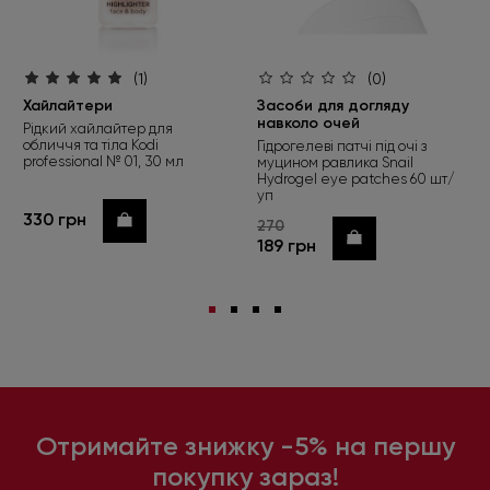
(1)
(0)
Хайлайтери
Засоби для догляду
навколо очей
Рідкий хайлайтер для
обличчя та тіла Kodi
Гідрогелеві патчі під очі з
professional № 01, 30 мл
муцином равлика Snail
Hydrogel eye patches 60 шт/
уп
330 грн
Купити
270
Купити
189 грн
Отримайте знижку -5% на першу
покупку зараз!