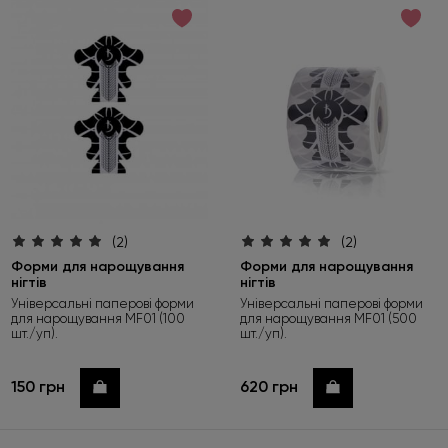
за зростанням ціни
за спаданням ціни
за новинками
(2)
(2)
Форми для нарощування
Форми для нарощування
нігтів
нігтів
Універсальні паперові форми
Універсальні паперові форми
для нарощування MF01 (100
для нарощування MF01 (500
шт./уп).
шт./уп).
150 грн
620 грн
Купити
Купити