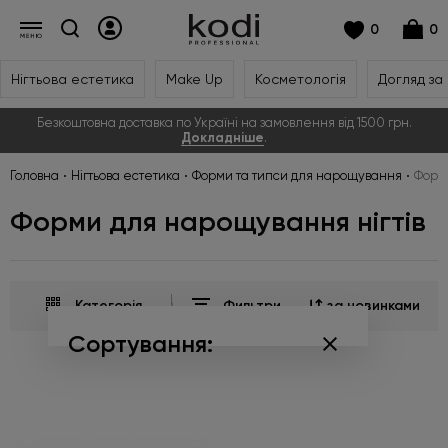
0
0
Нігтьова естетика
Make Up
Косметологія
Догляд за
Безкоштовна доставка по Україні на замовлення від 1500 грн.
Докладніше
.
Головна
Нігтьова естетика
Форми та типси для нарощування
Форми
Форми для нарощування нігтів
Категорія
Фильтри
за новинками
Сортування:
за популярністю