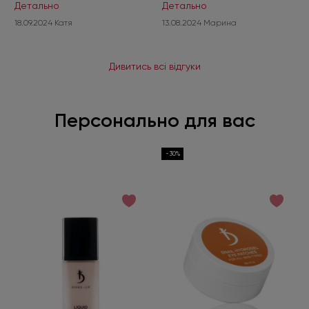
тримають форму під час
Детально
приклеюються і не
Детально
нарощування.
викликають складнощів у
18.09.2024 Катя
13.08.2024 Марина
роботі.
Дивитись всі відгуки
Персонально для вас
-30%