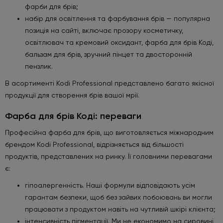
фарби для брів;
набір для освітлення та фарбування брів — популярна
позиція на сайті, включає прозору косметичку,
освітлювач та кремовий оксидант, фарба для брів Коді,
бальзам для брів, зручний пінцет та двосторонній
пензлик.
В асортименті Kodi Professional представлено багато якісної
продукції для створення брів вашої мрії.
Фарба для брів Коді: переваги
Професійна фарба для брів, що виготовляється міжнародним
брендом Kodi Professional, відрізняється від більшості
продуктів, представлених на ринку. Її головними перевагами
є:
гіпоалергенність. Наші формули відповідають усім
гарантам безпеки, щоб без зайвих побоювань ви могли
працювати з продуктом навіть на чутливій шкірі клієнта;
інтенсивність пігментації. Ми не економимо на сировині