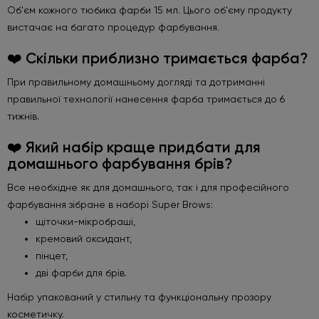
Об'єм кожного тюбика фарби 15 мл. Цього об'єму продукту
вистачає на багато процедур фарбування.
❤️ Скільки приблизно тримається фарба?
При правильному домашньому догляді та дотриманні
правильної технології нанесення фарба тримається до 6
тижнів.
❤️ Який набір краще придбати для
домашнього фарбування брів?
Все необхідне як для домашнього, так і для професійного
фарбування зібране в наборі Super Brows:
щіточки-мікробраші,
кремовий оксидант,
пінцет,
дві фарби для брів.
Набір упакований у стильну та функціональну прозору
косметичку.