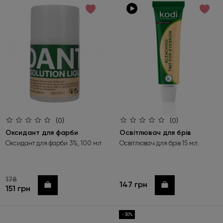
за зростанням ціни
за спаданням ціни
за новинками
(0)
(0)
Оксидант для фарби
Освітлювач для брів
Оксидант для фарби 3%, 100 мл
Освітлювач для брів 15 мл.
178
147 грн
Купити
Купити
151 грн
-30%