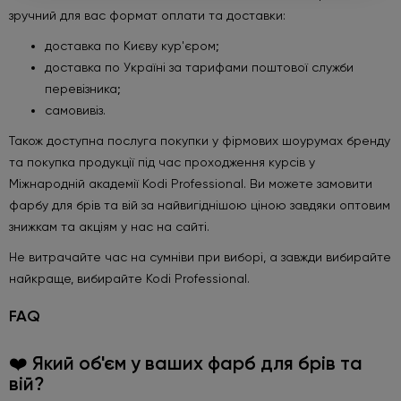
зручний для вас формат оплати та доставки:
Робіть замовлення від 450 грн та
доставка по Києву кур'єром;
обирайте подарунок
доставка по Україні за тарифами поштової служби
Під час оформлення не забудьте натиснути «Обрати
перевізника;
подарунок». Пропозиція діє лише до 01.09.2026.
самовивіз.
Також доступна послуга покупки у фірмових шоурумах бренду
Детальніше
та покупка продукції під час проходження курсів у
Міжнародній академії Kodi Professional. Ви можете замовити
фарбу для брів та вій за найвигіднішою ціною завдяки оптовим
знижкам та акціям у нас на сайті.
Не витрачайте час на сумніви при виборі, а завжди вибирайте
найкраще, вибирайте Kodi Professional.
FAQ
❤️ Який об'єм у ваших фарб для брів та
вій?