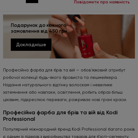
Повідомити про наявність
Подарунок до кожного
замовлення від 450 грн
Докладніше
Професійна фарба для брів та вій — обов'язковий атрибут
робочої колекції будь-якого бровиста та лешмейкера.
Надання натурального відтінку волоскам і невелике
затемнення або навпаки, освітлення, робить образ більш
цікавим, підкреслює переваги, розкриває нові грані краси.
Професійна фарба для брів та вій від Kodi
Professional
Популярний міжнародний бренд Kodi Professional багато років
є одним із лідерів з виробництва товарів для б'юті-сегменту.