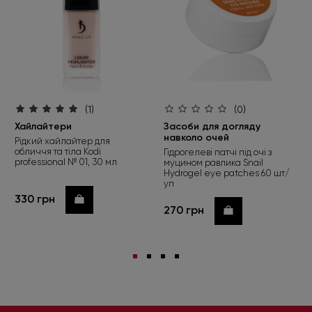
(1)
(0)
Хайлайтери
Засоби для догляду
навколо очей
Рідкий хайлайтер для
обличчя та тіла Kodi
Гідрогелеві патчі під очі з
professional № 01, 30 мл
муцином равлика Snail
Hydrogel eye patches 60 шт/
уп
330 грн
Купити
270 грн
Купити