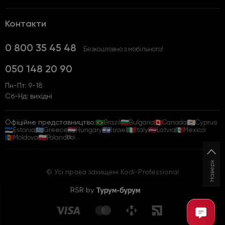
Контакти
0 800 35 45 48
Безкоштовно з мобільного!
050 148 20 90
Пн-Пт: 9-18
Сб-Нд: вихідні
Офіційне представництво:
Brazil
Bulgaria
Canada
Cyprus
Estonia
Greece
Hungary
Israel
Italy
Latvia
Mexico
Moldova
Poland
Всі...
Наверх
© Усі права захищені Kodi-Professional
RSR by