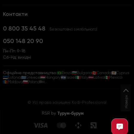
Контакти
0 800 35 45 48
Безкоштовно з мобільного!
050 148 20 90
Пн-Пт: 9-18
Сб-Нд: вихідні
Офіційне представництво:
Brazil
Bulgaria
Canada
Cyprus
Estonia
Greece
Hungary
Israel
Italy
Latvia
Mexico
Moldova
Poland
Всі...
Наверх
© Усі права захищені Kodi-Professional
RSR by