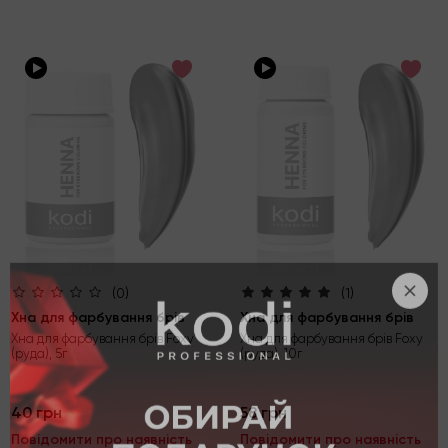
(0)
(1)
Хна для фарбування брів
Хна для фарбування брів
Хна для фарбування брів Foxy
Хна для фарбування брів Foxy
(руда), 5г
(руда), 10г
40 грн
58 грн
Повідомити про наявність
Повідомити про наявність