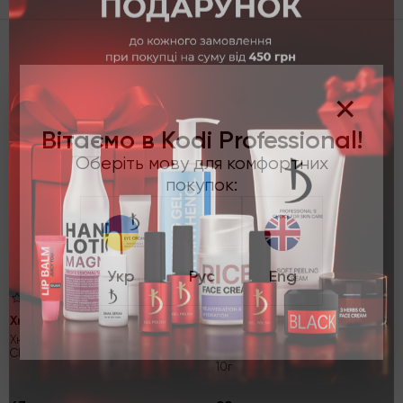
×
Вітаємо в Kodi Professional!
Оберіть мову для комфортних
покупок:
Укр
Рус
Eng
(0)
(0)
Хна для фарбування брів
Хна для фарбування брів
Хна для фарбування брів Dark
Хна для фарбування брів Dark
Chocolate (темний шоколад), 5г
Chocolate (темний шоколад),
10г