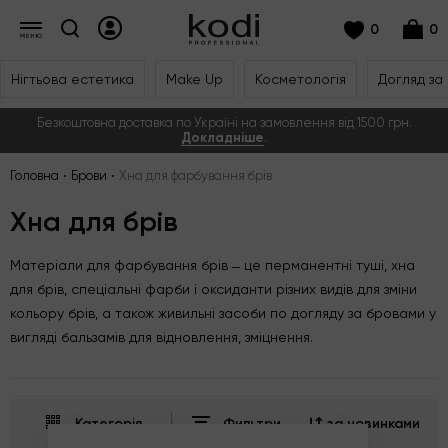
0
0
Нігтьова естетика
Make Up
Косметологія
Догляд за
Безкоштовна доставка по Україні на замовлення від 1500 грн.
Докладніше
.
Головна
Брови
Хна для фарбування брів
Хна для брів
Матеріали для фарбування брів ̶ це перманентні туші, хна
для брів, спеціальні фарби і оксиданти різних видів для зміни
кольору брів, а також живильні засоби по догляду за бровами у
вигляді бальзамів для відновлення, зміцнення.
Категорія
Фильтри
за новинками