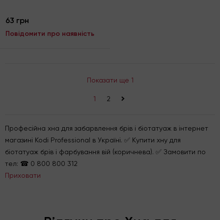
63 грн
Повідомити про наявність
Показати ще 1
1
2
>
Професійна хна для забарвлення брів і біотатуаж в інтернет
магазині Kodi Professional в Україні. ✅ Купити хну для
біотатуаж брів і фарбування вій (коричнева). ✅ Замовити по
тел: ☎ 0 800 800 312
Приховати