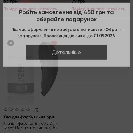
63 грн
99 грн
Робіть замовлення від 450 грн та
Повідомити про наявність
Повідомити про наявність
обирайте подарунок
Під час оформлення не забудьте натиснути «Обрати
подарунок». Пропозиція діє лише до 01.09.2026.
Детальніше
(0)
Хна для фарбування брів
Хна для фарбування брів Dark
Brown (Темно-коричнева), 5г.