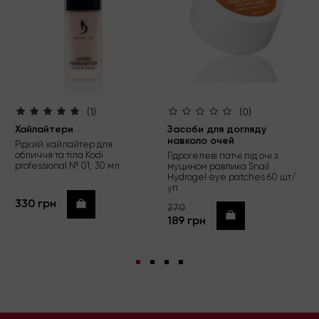
(1)
(0)
Хайлайтери
Засоби для догляду
навколо очей
Рідкий хайлайтер для
обличчя та тіла Kodi
Гідрогелеві патчі під очі з
professional № 01, 30 мл
муцином равлика Snail
Hydrogel eye patches 60 шт/
уп
330 грн
Купити
270
Купити
189 грн