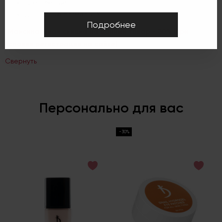
Цвет: белый;
Доступные размеры: XL.
Подробнее
*Максимальная скидка на данный товар - 30% (при
условии регистрации на сайте)
Свернуть
Персонально для вас
-30%