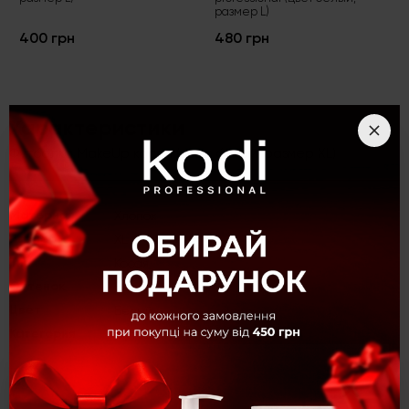
размер L)
400 грн
480 грн
Характеристики
Футболка MakeUp косая (цвет: белый, размер XL)
Материал
Хлопок
Размер
XL
Тип
Косая
Оттенок
Белый
Цвет
Белый
Категория
Футболки
×
Описание