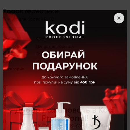
Характеристики
Пинцет для бровей P-02
Длина
9,5 см
Вид товара
Пинцет для бровей
Оттенок
Розовый
Цвет
Розовый
Категория
Инструменты для бровей
Описание
×
Пинцет для бровей P-02
Добро пожаловать в Kodi
Professional!
Пинцет для бровей P-02<
Выберите язык для комфортных