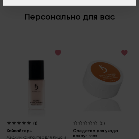
Персонально для вас
(1)
(0)
Хайлайтеры
Средства для ухода
вокруг глаз
Жидкий хайлайтер для лица и