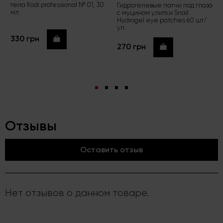
тела Kodi professional № 01, 30
Гидрогелевые патчи под глаза
мл
с муцином улитки Snail
Hydrogel eye patches 60 шт/
уп
330 грн
Купить
270 грн
Купить
Отзывы
Оставить отзыв
Нет отзывов о данном товаре.