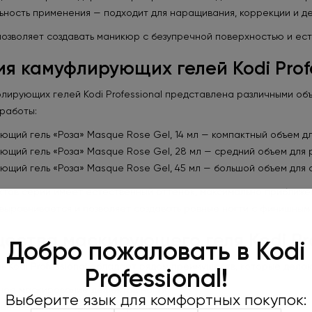
ьность применения — подходит для наращивания, коррекции и де
позволяет создавать маникюр с безупречной поверхностью и е
я камуфлирующих гелей Kodi Profe
лирующих гелей Kodi Professional представлена различными об
работы:
щий гель «Роза» Masque Rose Gel, 14 мл — компактный объем дл
ющий гель «Роза» Masque Rose Gel, 28 мл — средний объем для 
щий гель «Роза» Masque Rose Gel, 45 мл — большой объем для 
ктов серии имеет естественный оттенок, максимально приближен
выравнивается и позволяет создавать ровные ногти с финишным
Оформляйте
ства маскирующего геля Kodi Pro
Добро пожаловать в Kodi
450 грн и 
 Kodi Professional обладает рядом преимуществ, которые дел
Professional!
пода
ное маскирование дефектов ногтя
Выберите язык для комфортных покупок:
нанесения и контроль материала
Не забудьте нажать «