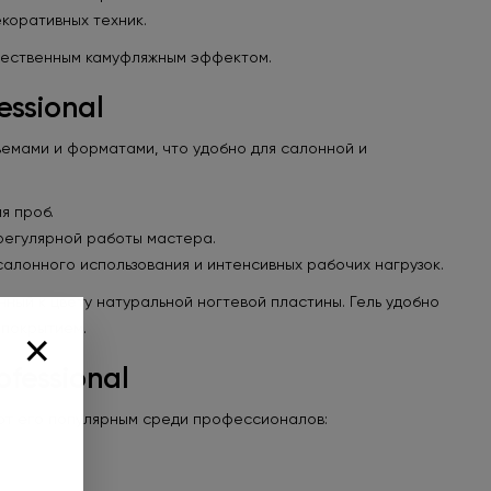
коративных техник.
стественным камуфляжным эффектом.
ssional
ъемами и форматами, что удобно для салонной и
я проб.
регулярной работы мастера.
салонного использования и интенсивных рабочих нагрузок.
ный к цвету натуральной ногтевой пластины. Гель удобно
 покрытием.
×
 заказ от
fessional
выбирайте
ают его популярным среди профессионалов:
рок
Выбрать подарок»