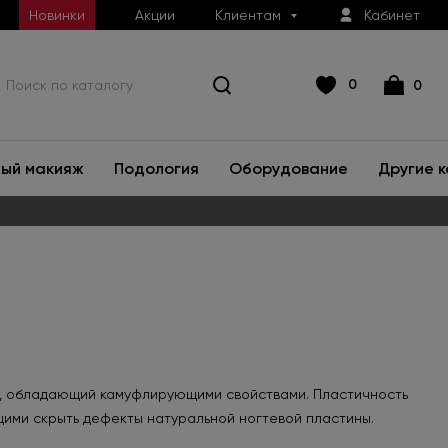
Новинки
Акции
Клиентам
Кабинет
0
0
ый макияж
Подология
Оборудование
Другие 
й, обладающий камуфлирующими свойствами. Пластичность
щими скрыть дефекты натуральной ногтевой пластины.