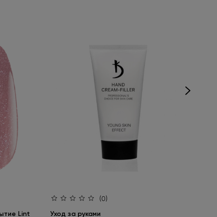
(0)
тие Lint
Уход за руками
Ба