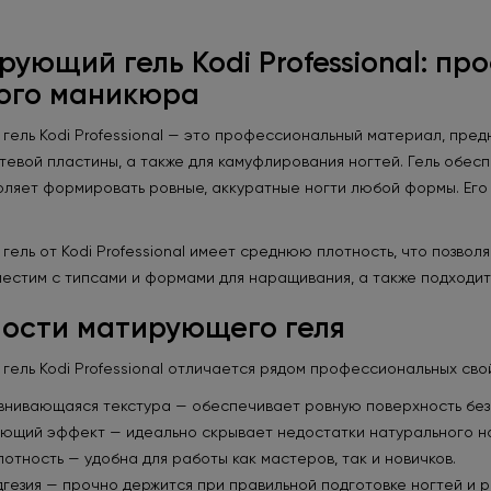
ующий гель Kodi Professional: п
ого маникюра
ель Kodi Professional — это профессиональный материал, пред
тевой пластины, а также для камуфлирования ногтей. Гель обе
оляет формировать ровные, аккуратные ногти любой формы. Его у
ель от Kodi Professional имеет среднюю плотность, что позвол
местим с типсами и формами для наращивания, а также подходит
ости матирующего геля
ель Kodi Professional отличается рядом профессиональных сво
нивающаяся текстура — обеспечивает ровную поверхность без
ющий эффект — идеально скрывает недостатки натурального но
отность — удобна для работы как мастеров, так и новичков.
дгезия — прочно держится при правильной подготовке ногтей и 