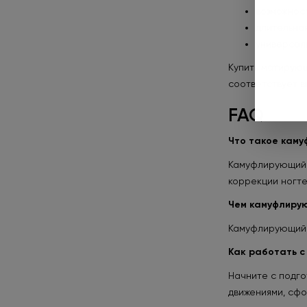
возможнос
длительная
универсал
Купить матирующ
соответствует 
FAQ
Что такое камуф
Камуфлирующий г
коррекции ногте
Чем камуфлирую
Камуфлирующий г
Как работать с
Начните с подго
движениями, сфо