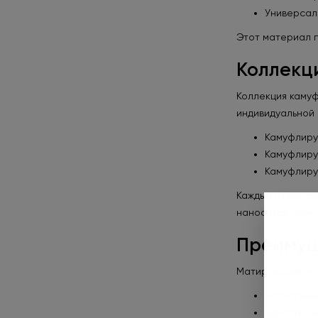
Универсал
Этот материал 
Коллекци
Коллекция камуф
индивидуальной 
Камуфлирую
Камуфлиру
Камуфлирую
Каждый из проду
наносится, само
Преимуще
Матирующий гель
естествен
удобство 