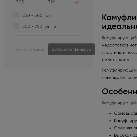
-
Камуфлир
250 - 500 грн
1
идеальн
500 - 750 грн
2
Камуфлирующий г
недостатков ног
Очистить все
Выберите фильтры
пластины и позв
работы дома.
Камуфлирующий г
новичку. Он сов
Особенн
Камуфлирующий г
Самовырав
Камуфлиру
Средняя пл
Высокая а