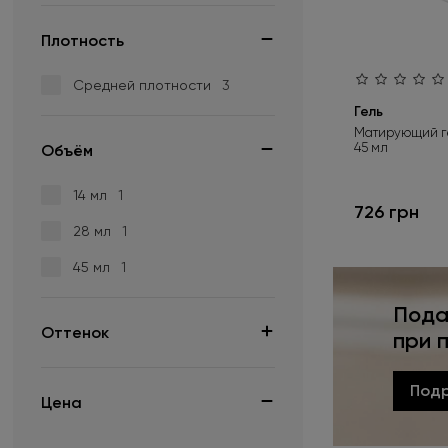
Плотность
Средней плотности
3
Гель
Матирующий ге
45 мл
Объём
14 мл
1
726 грн
28 мл
1
45 мл
1
Пода
Оттенок
при 
Розовый
3
Под
Цена