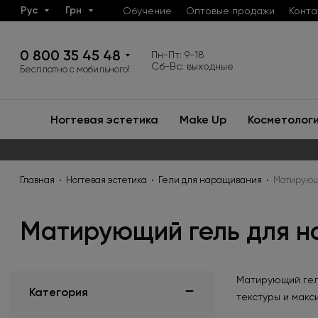
Рус
Грн
Обучение
Оптовые продажи
Конта
0 800 35 45 48
Пн-Пт: 9-18
Сб-Вс: выходные
Бесплатно с мобильного!
Ногтевая эстетика
Make Up
Косметолог
Главная
Ногтевая эстетика
Гели для наращивания
Матирующ
Матирующий гель для н
Матирующий гел
Категория
текстуры и макс