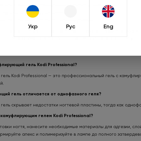
ть укрепления, выравнивания и моделирования ногтей
при оформлении зака
 адгезия и стойкий результат
действует только 
ьность в техниках моделирования и дизайна
Укр
Рус
Eng
ий гель можно в Украине с доставкой или непосредственно в маг
Подроб
высокому качеству и профессиональному уровню материалов.
лирующий гель Kodi Professional?
ель Kodi Professional — это профессиональный гель с камуфл
й.
щий гель отличается от однофазного геля?
ель скрывает недостатки ногтевой пластины, тогда как однофаз
 камуфлирующим гелем Kodi Professional?
товки ногтя, нанесите необходимые материалы для адгезии, сло
рмируйте апекс и полимеризуйте в лампе до полного затвердев