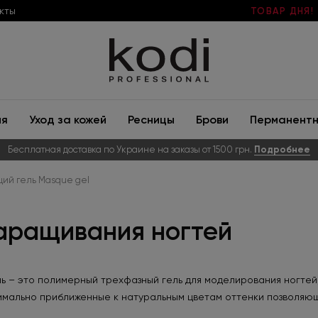
кты
ТОВАР ДНЯ!
ия
Уход за кожей
Ресницы
Брови
Перманентн
Бесплатная доставка по Украине на заказы от 1500 грн.
Подробнее
ий гель Masque gel
аращивания ногтей
ь – это полимерный трехфазный гель для моделирования ногте
имально приближенные к натуральным цветам оттенки позволяю