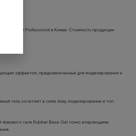
за. Предложение
до 01.09.2026.
азине Kodi Professional в Киеве. Стоимость продукции
нее
ирующим эффектом, предназначенный для моделирования и
ный гель сочетает в себе базу, моделирование и топ.
й базового геля Rubber Base Gel тонко втирающими
ания.