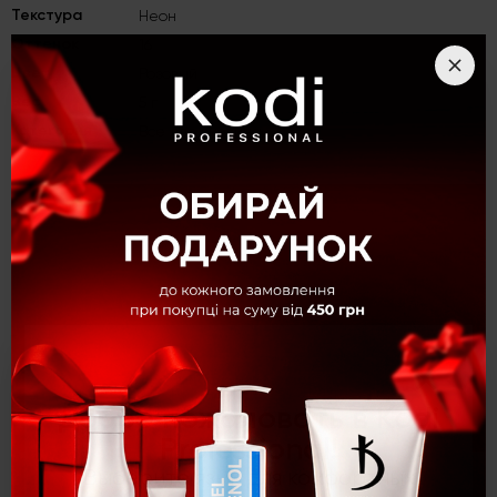
Текстура
Неон
Оттенок
16
Цвет
Розовый
Вес
5 г
Категория
Все для дизайна
×
Добро пожаловать в Kodi
Professional!
Выберите язык для комфортных