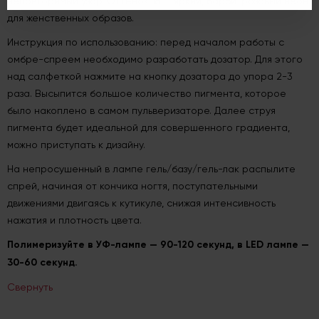
неповторимый узор. Оттенок 16 — яркий, барби-розовый неон
для женственных образов.
Инструкция по использованию: перед началом работы с
омбре-спреем необходимо разработать дозатор. Для этого
над салфеткой нажмите на кнопку дозатора до упора 2-3
раза. Высыпится большое количество пигмента, которое
было накоплено в самом пульверизаторе. Далее струя
пигмента будет идеальной для совершенного градиента,
можно приступать к дизайну.
На непросушенный в лампе гель/базу/гель-лак распылите
спрей, начиная от кончика ногтя, поступательными
движениями двигаясь к кутикуле, снижая интенсивность
нажатия и плотность цвета.
Полимеризуйте в УФ-лампе — 90-120 секунд, в LED лампе —
30-60 секунд.
Свернуть