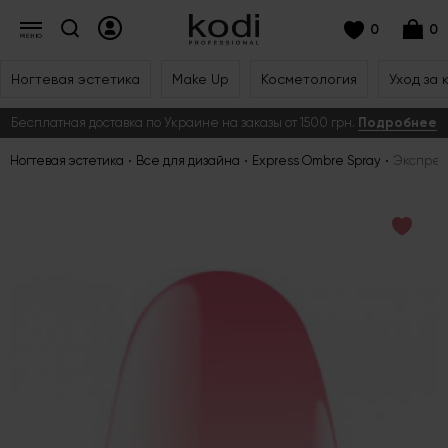
0
0
Ногтевая эстетика
Make Up
Косметология
Уход за 
Бесплатная доставка по Украине на заказы от 1500 грн.
Подробнее
Ногтевая эстетика
Все для дизайна
Express Ombre Spray
Экспресс