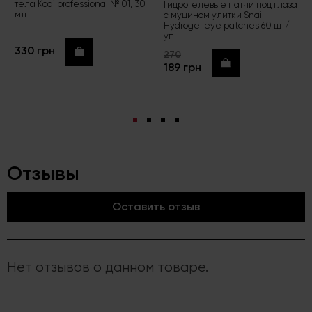
тела Kodi professional № 01, 30
Гидрогелевые патчи под глаза
мл
с муцином улитки Snail
Hydrogel eye patches 60 шт/
уп
330 грн
Купить
270
Купить
189 грн
Отзывы
Оставить отзыв
Нет отзывов о данном товаре.