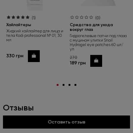
(1)
(0)
Хайлайтеры
Средства для ухода
вокруг глаз
Жидкий хайлайтер для лица и
тела Kodi professional № 01, 30
Гидрогелевые патчи под глаза
мл
с муцином улитки Snail
Hydrogel eye patches 60 шт/
уп
330 грн
Купить
270
Купить
189 грн
Отзывы
Оставить отзыв