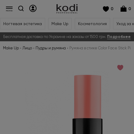
0
0
Ногтевая эстетика
Make Up
Косметология
Уход за 
Бесплатная доставка по Украине на заказы от 1500 грн.
Подробнее
Make Up
Лицо
Пудры и румяна
Румяна в стике Color Face Stick Pin