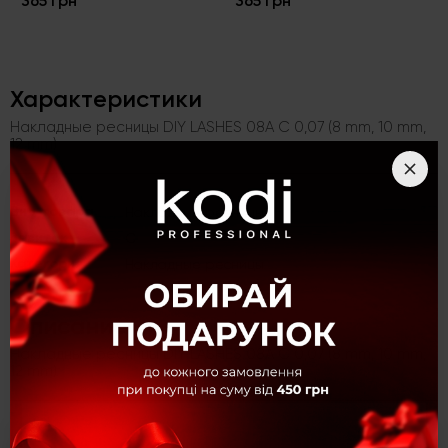
365 грн
365 грн
Характеристики
Накладные ресницы DIY LASHES 08A C 0,07 (8 mm, 10 mm,
12 mm)
Вид товара
Накладные ресницы
Завиток
C
Категория
Накладные ресницы
Описание
Накладные ресницы DIY LASHES 08A C 0,07 (8 mm, 10 mm,
12 mm)