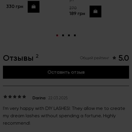
330 грн
Купить
270
Купить
189 грн
2
Отзывы
5.0
Общий рейтинг
Оставить отзыв
Darina
22.03.2025
I'm very happy with DIY LASHES! They allow me to create
my dream lashes without spending a fortune. Highly
recommend!