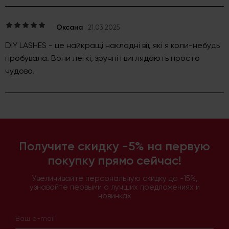
Оксана
21.03.2025
DIY LASHES - це найкращі накладні вії, які я коли-небудь
пробувала. Вони легкі, зручні і виглядають просто
чудово.
Получите скидку -5% на первую
покупку прямо сейчас!
Увеличивайте персональную скидку до -15%,
узнавайте первыми о лучших предложениях и
новинках