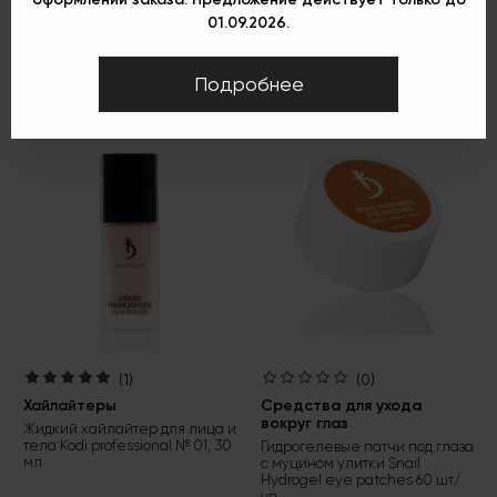
01.09.2026.
-30%
Подробнее
(1)
(0)
Хайлайтеры
Средства для ухода
вокруг глаз
Жидкий хайлайтер для лица и
тела Kodi professional № 01, 30
Гидрогелевые патчи под глаза
мл
с муцином улитки Snail
Hydrogel eye patches 60 шт/
уп