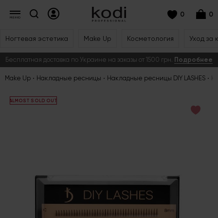
0
0
Ногтевая эстетика
Make Up
Косметология
Уход за 
Бесплатная доставка по Украине на заказы от 1500 грн.
Подробнее
Make Up
Накладные ресницы
Накладные ресницы DIY LASHES
На
ALMOST SOLD OUT