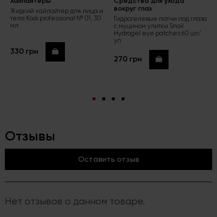
Хайлайтеры
Средства для ухода
вокруг глаз
Жидкий хайлайтер для лица и
тела Kodi professional № 01, 30
Гидрогелевые патчи под глаза
мл
с муцином улитки Snail
Hydrogel eye patches 60 шт/
уп
330 грн
Купить
270 грн
Купить
Отзывы
Оставить отзыв
Нет отзывов о данном товаре.