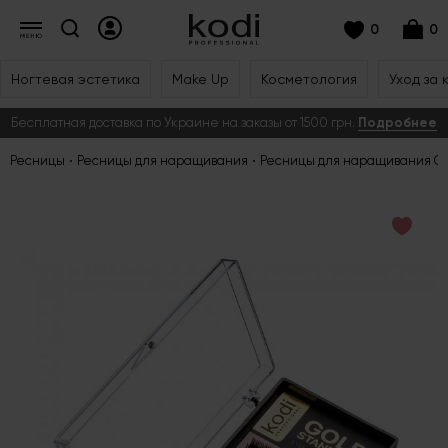
0
0
Ногтевая эстетика
Make Up
Косметология
Уход за 
Бесплатная доставка по Украине на заказы от 1500 грн.
Подробнее
Ресницы
Ресницы для наращивания
Ресницы для наращивания Go