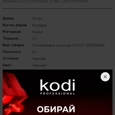
Ресницы B 0.10 (16 рядов: 10 мм) Gold Standard
Длина
10 мм
Кол-во рядов
16 рядов
Материал
Норка
Толщина
0,1
Вид товара
Силиконовые ресницы (GOLD STANDARD)
Плотность
0,1
Оттенок
Черный
Цвет
Черный
Завиток
Завиток B
Категория
Ресницы для наращивания
Описание
Ресницы B 0.10 (16 рядов: 10 мм) Gold Standard