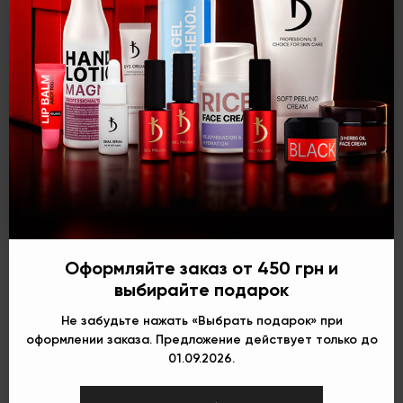
время зависит от нанесенного слоя материала.
Выберите язык для комфортных
покупок:
Рекомендации по использованию:
после нанесения
первого слоя лака дождитесь полного высыхания и только
тогда нанесите второй слой лака. При необходимости для
ускорения высыхания цвета используйте закрепитель для
лака.
Укр
Рус
Eng
Оформляйте заказ от 450 грн и
выбирайте подарок
Не забудьте нажать «Выбрать подарок» при
оформлении заказа. Предложение действует только до
01.09.2026.