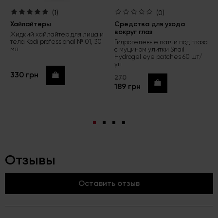
(1)
(0)
Хайлайтеры
Средства для ухода
вокруг глаз
Жидкий хайлайтер для лица и
тела Kodi professional № 01, 30
Гидрогелевые патчи под глаза
мл
с муцином улитки Snail
Hydrogel eye patches 60 шт/
уп
330 грн
Купить
270
Купить
189 грн
Отзывы
Оставить отзыв