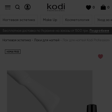
0
0
Ногтевая эстетика
Make Up
Косметология
Уход за 
Бесплатная доставка по Украине на заказы от 1500 грн.
Подробнее
Ногтевая эстетика
Лаки для ногтей
Лак для ногтей Kodi Professional
HEMA FREE