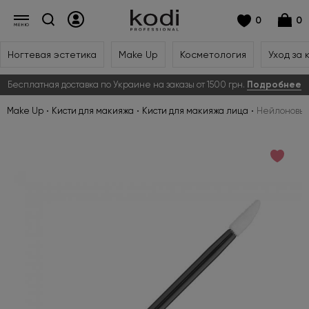
0
0
Ногтевая эстетика
Make Up
Косметология
Уход за 
Бесплатная доставка по Украине на заказы от 1500 грн.
Подробнее
Make Up
Кисти для макияжа
Кисти для макияжа лица
Нейлоновый